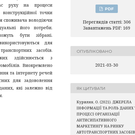
час руху на процеси
PDF
 конструкційної точки
ня споживача володіючи
Переглядів статті: 306
уальні його потреби.
Завантажень PDF: 169
ожуть бути зібрані.
використовуються для
транспортних засобів.
ОПУБЛІКОВАНО
яких здійснюється з
2021-03-30
омобілів. Виокремлено
ння та інтернету речей
сних для задоволення
даних, які залежно від
ЯК ЦИТУВАТИ
м.
Куриляк, О. (2021). ДЖЕРЕЛА
ІНФОРМАЦІЇ ТА РОЛЬ ДАНИХ 
ПРОЦЕСІ ОРГАНІЗАЦІЇ
АНТИСИПАТИВНОГО
МАРКЕТИНГУ НА РИНКУ
АВТОТРАНСПОРТНИХ ЗАСОБІВ