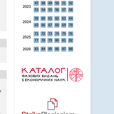
47
48
49
50
51
52
2023
53
54
55
56
57
58
59
60
61
62
63
64
2024
65
66
67
68
69
70
71
72
73
74
75
76
2025
77
78
79
80
81
82
2026
83
84
85
86
87
88
У
.