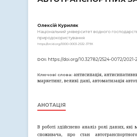
Олексій Куриляк
Національний університет водного господарст
природокористування
https://orcid.org/0000-0003-2532-379X
https://doi.org/10.32782/2524-0072/2021-
DOI:
антисипація, антисипативн
Ключові слова:
маркетинг, великі дані, автоматизація авто
АНОТАЦІЯ
В роботі здійснено аналіз ролі даних, які 
споживача, про стан автотранспортног