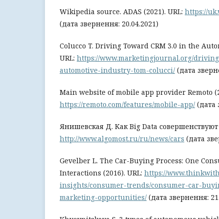
Wikipedia source. ADAS (2021). URL:
https://uk
(дата звернення: 20.04.2021)
Colucco T. Driving Toward CRM 3.0 in the Auto
URL:
https://www.marketingjournal.org/drivin
automotive-industry-tom-colucci/
(дата зверне
Main website of mobile app provider Remoto (2
https://remoto.com/features/mobile-app/
(дата 
Янишевская Д. Как Big Data совершенствуют 
http://www.algomost.ru/ru/news/cars
(дата зве
Gevelber L. The Car-Buying Process: One Cons
Interactions (2016). URL:
https://www.thinkwit
insights/consumer-trends/consumer-car-buyin
marketing-opportunities/
(дата звернення: 21.