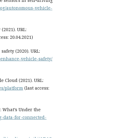
e sensors in self‑driving
blog/autonomous-vehicle-
 (2021). URL:
cess: 20.04.2021)
safety (2020). URL:
-enhance-vehicle-safety/
e Cloud (2021). URL:
es/platform
(last access:
s: What’s Under the
ig-data-for-connected-