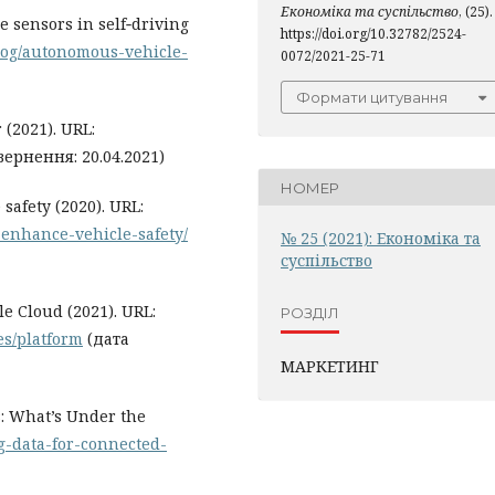
Економіка та суспільство
, (25).
e sensors in self‑driving
https://doi.org/10.32782/2524-
blog/autonomous-vehicle-
0072/2021-25-71
Формати цитування
 (2021). URL:
вернення: 20.04.2021)
НОМЕР
safety (2020). URL:
-enhance-vehicle-safety/
№ 25 (2021): Економіка та
суспільство
e Cloud (2021). URL:
РОЗДІЛ
es/platform
(дата
МАРКЕТИНГ
s: What’s Under the
ig-data-for-connected-