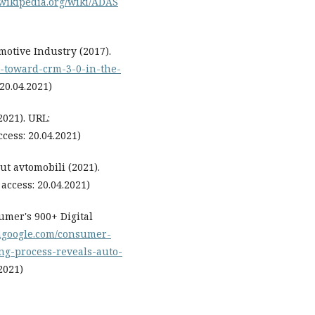
.wikipedia.org/wiki/ADAS
motive Industry (2017).
g-toward-crm-3-0-in-the-
 20.04.2021)
021). URL:
ccess: 20.04.2021)
t avtomobili (2021).
 access: 20.04.2021)
umer's 900+ Digital
hgoogle.com/consumer-
g-process-reveals-auto-
2021)