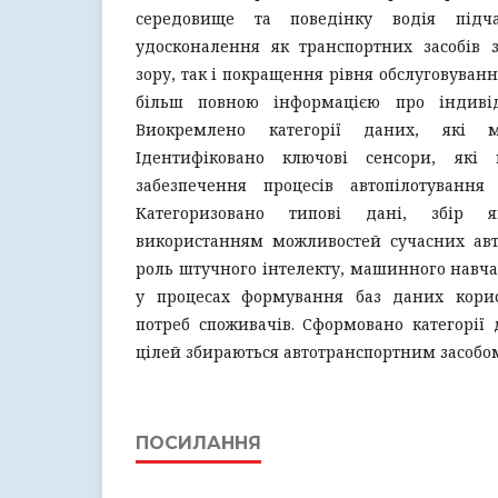
середовище та поведінку водія під
удосконалення як транспортних засобів з
зору, так і покращення рівня обслуговуван
більш повною інформацією про індивід
Виокремлено категорії даних, які м
Ідентифіковано ключові сенсори, які 
забезпечення процесів автопілотування 
Категоризовано типові дані, збір 
використанням можливостей сучасних авт
роль штучного інтелекту, машинного навча
у процесах формування баз даних кори
потреб споживачів. Сформовано категорії 
цілей збираються автотранспортним засобо
ПОСИЛАННЯ