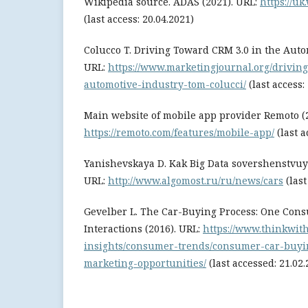
Wikipedia source. ADAS (2021). URL:
https://uk
(last access: 20.04.2021)
Colucco T. Driving Toward CRM 3.0 in the Auto
URL:
https://www.marketingjournal.org/drivin
automotive-industry-tom-colucci/
(last access:
Main website of mobile app provider Remoto (2
https://remoto.com/features/mobile-app/
(last a
Yanishevskaya D. Kak Big Data sovershenstvuyu
URL:
http://www.algomost.ru/ru/news/cars
(last
Gevelber L. The Car-Buying Process: One Cons
Interactions (2016). URL:
https://www.thinkwit
insights/consumer-trends/consumer-car-buyin
marketing-opportunities/
(last accessed: 21.02.