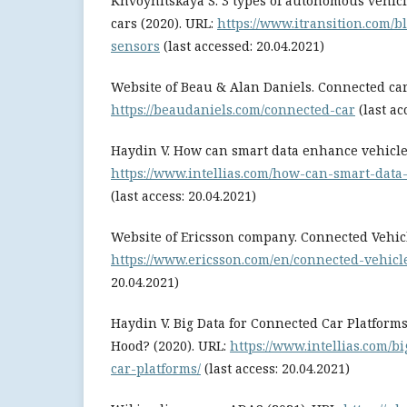
Khvoynitskaya S. 3 types of autonomous vehicl
cars (2020). URL:
https://www.itransition.com/
sensors
(last accessed: 20.04.2021)
Website of Beau & Alan Daniels. Connected car
https://beaudaniels.com/connected-car
(last ac
Haydin V. How can smart data enhance vehicle 
https://www.intellias.com/how-can-smart-data
(last access: 20.04.2021)
Website of Ericsson company. Connected Vehicl
https://www.ericsson.com/en/connected-vehicl
20.04.2021)
Haydin V. Big Data for Connected Car Platform
Hood? (2020). URL:
https://www.intellias.com/b
car-platforms/
(last access: 20.04.2021)