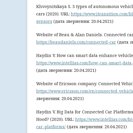
Khvoynitskaya S. 3 types of autonomous vehicl
cars (2020). URL:
https://www.itransition.com/
sensors
(дата звернення: 20.04.2021)
Website of Beau & Alan Daniels. Connected car
https://beaudaniels.com/connected-car
(дата з
Haydin V. How can smart data enhance vehicle 
https://www.intellias.com/how-can-smart-data
(дата звернення: 20.04.2021)
Website of Ericsson company. Connected Vehicl
https://www.ericsson.com/en/connected-vehicl
звернення: 20.04.2021)
Haydin V. Big Data for Connected Car Platform
Hood? (2020). URL:
https://www.intellias.com/b
car-platforms/
(дата звернення: 20.04.2021)