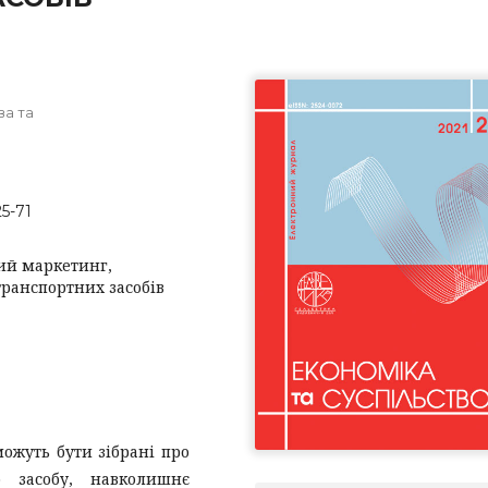
ва та
25-71
ий маркетинг,
транспортних засобів
можуть бути зібрані про
о засобу, навколишнє