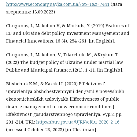
http://www.economy.nayka.com.ua/?op=1&z=7441
(дата
звернення: 13.09.2023)
Chugunov, I., Makohon V., & Markuts, Y. (2019) Features of
EU and Ukraine debt policy. Investment Management and
Financial Innovations. 16 (4), 254¬261. [in English].
Chugunov, I., Makohon, V., Titarchuk, M., &Кrykun T.
(2023) The budget policy of Ukraine under martial law.
Public and Municipal Finance,12(1), 1¬11. [in English].
Blishchuk K.M., & Kazak I.I. (2020) Effektivnost'
upravleniya obshchestvennymi den'gami v noveyshikh
ekonomicheskikh usloviyakh [Effectiveness of public
finance management in new economic conditions]
Effektivnost' gosudarstvennogo upravleniya. Vyp.2. pp.
201¬214. URL:
http://nbuv.gov.ua/UJRN/efdu_2020_2_16
(accessed October 23, 2023) [in Ukrainian]