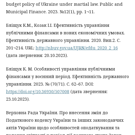
budget policy of Ukraine under martial law. Public and
Municipal Finance. 2023. №12(1), pp. 1¬11.
Бліщук К.М., Козак І.І. Ефективність управління
публічними фінансами в нових економічних умовах.
Ефективність державного управління. 2020. Вип.2. С.
201¬214. URL:
http://nbuv.gov.ua/UJRN/efdu_2020_2_16
(дата звернення: 20.10.2023).
Бліщук К. М. Особливості управління публічними
фінансами у воєнний період. Ефективність державного
управління. 2023. № (70/71). С. 62–67. DOI:
https://doi.org/10.36930/507008
(дата звернення:
23.10.2023).
Верховна Рада України. Про внесення змін до
Податкового кодексу України та інших законодавчих
актів України щодо особливостей оподаткування та