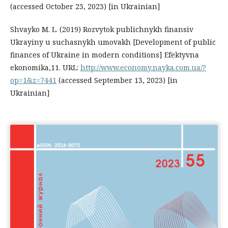
(accessed October 23, 2023) [in Ukrainian]
Shvayko M. L. (2019) Rozvytok publichnykh finansiv
Ukrayiny u suchasnykh umovakh [Development of public
finances of Ukraine in modern conditions] Efektyvna
ekonomika,11. URL:
http://www.economy.nayka.com.ua/?
op=1&z=7441
(accessed September 13, 2023) [in
Ukrainian]