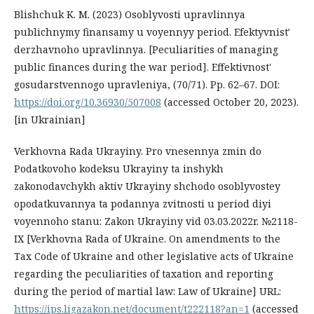
Blishchuk K. M. (2023) Osoblyvosti upravlinnya
publichnymy finansamy u voyennyy period. Efektyvnistʹ
derzhavnoho upravlinnya. [Peculiarities of managing
public finances during the war period]. Effektivnost'
gosudarstvennogo upravleniya, (70/71). Pp. 62–67. DOI:
https://doi.org/10.36930/507008
(accessed October 20, 2023).
[in Ukrainian]
Verkhovna Rada Ukrayiny. Pro vnesennya zmin do
Podatkovoho kodeksu Ukrayiny ta inshykh
zakonodavchykh aktiv Ukrayiny shchodo osoblyvostey
opodatkuvannya ta podannya zvitnosti u period diyi
voyennoho stanu: Zakon Ukrayiny vid 03.03.2022r. №2118-
ІХ [Verkhovna Rada of Ukraine. On amendments to the
Tax Code of Ukraine and other legislative acts of Ukraine
regarding the peculiarities of taxation and reporting
during the period of martial law: Law of Ukraine] URL:
https://ips.ligazakon.net/document/t222118?an=1
(accessed