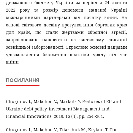
державного бюджету України за період з 24 лютого
2022 року та розмір допомоги, наданої Україні
міжнародними партнерами від початку війни. На
основі світового досвіду врегулювання боргових криз
для країн, що стали жертвами збройної агресії,
запропоновано наполягати на частковому списанні
зовнішньої заборгованості. Окреслено основні напрями
удосконалення бюджетної політики уряду під час
війни.
ПОСИЛАННЯ
Chugunov I., Makohon V., Markuts Y. Features of EU and
Ukraine debt policy. Investment Management and
Financial Innovations. 2019. 16 (4), pp. 254¬261.
Chugunov I., Makohon V., Titarchuk M., Кrykun T. The