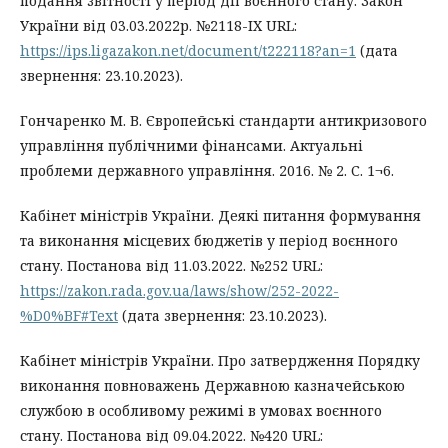
подання звітності у період дії воєнного стану: Закон
України від 03.03.2022р. №2118-ІХ URL:
https://ips.ligazakon.net/document/t222118?an=1
(дата
звернення: 23.10.2023).
Гончаренко М. В. Європейські стандарти антикризового
управління публічними фінансами. Актуальні
проблеми державного управління. 2016. № 2. С. 1¬6.
Кабінет міністрів України. Деякі питання формування
та виконання місцевих бюджетів у період воєнного
стану. Постанова від 11.03.2022. №252 URL:
https://zakon.rada.gov.ua/laws/show/252-2022-
%D0%BF#Text
(дата звернення: 23.10.2023).
Кабінет міністрів України. Про затвердження Порядку
виконання повноважень Державною казначейською
службою в особливому режимі в умовах воєнного
стану. Постанова від 09.04.2022. №420 URL: