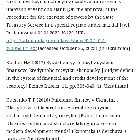
kaznacheysʹkoyu sluzhboyu v osoblyvomu rezhymi v
umovakh voyennoho stanu [On the approval of the
Procedure for the exercise of powers by the State
Treasury Service in a special regime under martial law].
Postanova vid 09.04.2022. №420. URL:
https://zakon.rada.gov.ua/laws/show/420-2022-
%D0%BF#Text
(accessed October 23, 2023) [in Ukrainian]
Kucher H.V. (2017) Byudzhetnyy defitsyt v systemi
finansovo-kredytnoho rozvytku ekonomiky. [Budget deficit
in the system of financial and credit development of the
economy] Biznes Inform, 11, pp. 335–340. [in Ukrainian]
Kutsenko T. F. (2016) Publichni finansy v Ukrayini v
Ukrayini: zmist ta struktura z urakhuvannyam
suchasnykh tendentsiy rozvytku [Public finances in
Ukraine: content and structure taking into account
modern development trends] Ekonomika ta derzhava, 6,
pp.62¬66. [in Ukrainian]