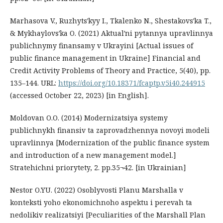
Marhasova V., Ruzhytsʹkyy I., Tkalenko N., Shestakovsʹka T.,
& Mykhaylovsʹka O. (2021) Aktualʹni pytannya upravlinnya
publichnymy finansamy v Ukrayini [Actual issues of
public finance management in Ukraine] Financial and
Credit Activity Problems of Theory and Practice, 5(40), pp.
135–144. URL:
https://doi.org/10.18371/fcaptp.v5i40.244915
(accessed October 22, 2023) [in English].
Moldovan O.O. (2014) Modernizatsiya systemy
publichnykh finansiv ta zaprovadzhennya novoyi modeli
upravlinnya [Modernization of the public finance system
and introduction of a new management model.]
Stratehichni priorytety, 2. pp.35¬42. [in Ukrainian]
Nestor O.YU. (2022) Osoblyvosti Planu Marshalla v
konteksti yoho ekonomichnoho aspektu i perevah ta
nedolikiv realizatsiyi [Peculiarities of the Marshall Plan