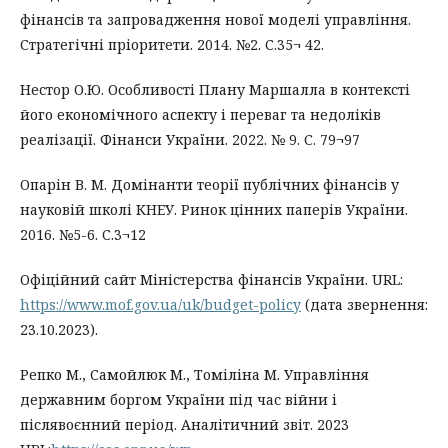
фінансів та запровадження нової моделі управління.
Стратегічні пріоритети. 2014. №2. С.35¬ 42.
Нестор О.Ю. Особливості Плану Маршалла в контексті
його економічного аспекту і переваг та недоліків
реалізації. Фінанси України. 2022. № 9. С. 79¬97
Опарін В. М. Домінанти теорії публічних фінансів у
науковій школі КНЕУ. Ринок цінних паперів України.
2016. №5-6. С.3¬12
Офіційний сайт Міністерства фінансів України. URL:
https://www.mof.gov.ua/uk/budget-policy
(дата звернення:
23.10.2023).
Репко М., Самойлюк М., Томіліна М. Управління
державним боргом України під час війни і
післявоєнний період. Аналітичний звіт. 2023