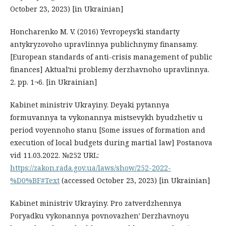
October 23, 2023) [in Ukrainian]
Honcharenko M. V. (2016) Yevropeysʹki standarty
antykryzovoho upravlinnya publichnymy finansamy.
[European standards of anti-crisis management of public
finances] Aktualʹni problemy derzhavnoho upravlinnya.
2. pp. 1¬6. [in Ukrainian]
Kabinet ministriv Ukrayiny. Deyaki pytannya
formuvannya ta vykonannya mistsevykh byudzhetiv u
period voyennoho stanu [Some issues of formation and
execution of local budgets during martial law] Postanova
vid 11.03.2022. №252 URL:
https://zakon.rada.gov.ua/laws/show/252-2022-
%D0%BF#Text
(accessed October 23, 2023) [in Ukrainian]
Kabinet ministriv Ukrayiny. Pro zatverdzhennya
Poryadku vykonannya povnovazhenʹ Derzhavnoyu