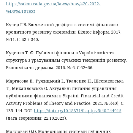
https://zakon.rada.gov.ua/laws/show/420-2022-
%D0%BF#Text
Кучер Г.В. Бюджетний дефіцит в системі фінансово-
кредитного розвитку економіки. Бізнес Інформ. 2017.
№11. С. 335–340.
Куценко Т. Ф. Публічні фінанси в Україні: зміст та
структура з урахуванням сучасних тенденцій розвитку.
Економiка та держава. 2016. № 6. С.62¬66.
Маргасова В., Ружицький I., Ткаленко Н., Шестаковська
Т., Михайловська О. Актуальні питання управління
публічними фінансами в Україні. Financial and Credit
Activity Problems of Theory and Practice. 2021. №5(40), С.
135–144. DOI:
https://doi.org/10.18371/fcaptp.v5i40.244915
(дата звернення: 22.10.2023).
Молдован О.О. Модернізація системи публічних