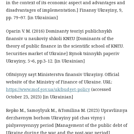
in the context of its economic aspect and advantages and
disadvantages of implementation.] Finansy Ukrayiny, 9,
pp. 79¬97. [in Ukrainian]
Oparin V. M. (2016) Dominanty teoriyi publichnykh
finansiv u naukoviy shkoli KNEU [Dominants of the
theory of public finance in the scientific school of KNEU.
Securities market of Ukraine] Rynok tsinnykh paperiv
Ukrayiny, 5¬6, pp.3-12. [in Ukrainian]
Ofitsiynyy sayt Ministerstva finansiv Ukrayiny. Official
website of the Ministry of Finance of Ukraine. URL:
https://www.mof.gov.ua/uk/budget-policy
(accessed
October 23, 2023) [in Ukrainian]
Repko M., Samoylyuk M., &Tomilina M. (2023) Upravlinnya
derzhavnym borhom Ukrayiny pid chas viyny i
pislyavoyennyy period [Management of the public debt of
Ukraine during the war and the post-war period]