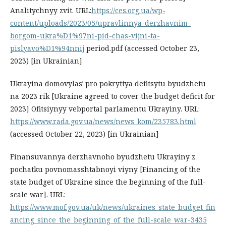
Analitychnyy zvit. URL:
https://ces.org.ua/wp-
content/uploads/2023/05/upravlinnya-derzhavnim-
borgom-ukra%D1%97ni-pid-chas-vijni-ta-
pislyavo%D1%94nnij
period.pdf (accessed October 23,
2023) [in Ukrainian]
Ukrayina domovylasʹ pro pokryttya defitsytu byudzhetu
na 2023 rik [Ukraine agreed to cover the budget deficit for
2023] Ofitsiynyy vebportal parlamentu Ukrayiny. URL:
https://www.rada.gov.ua/news/news_kom/235783.html
(accessed October 22, 2023) [in Ukrainian]
Finansuvannya derzhavnoho byudzhetu Ukrayiny z
pochatku povnomasshtabnoyi viyny [Financing of the
state budget of Ukraine since the beginning of the full-
scale war]. URL:
https://www.mof.gov.ua/uk/news/ukraines_state_budget_fin
ancing_since_the_beginning_of_the_full-scale_war-3435