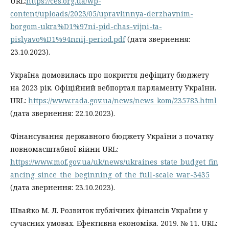
URL:
https://ces.org.ua/wp-
content/uploads/2023/05/upravlinnya-derzhavnim-
borgom-ukra%D1%97ni-pid-chas-vijni-ta-
pislyavo%D1%94nnij-period.pdf
(дата звернення:
23.10.2023).
Україна домовилась про покриття дефіциту бюджету
на 2023 рік. Офіційний вебпортал парламенту України.
URL:
https://www.rada.gov.ua/news/news_kom/235783.html
(дата звернення: 22.10.2023).
Фінансування державного бюджету України з початку
повномасштабної війни URL:
https://www.mof.gov.ua/uk/news/ukraines_state_budget_fin
ancing_since_the_beginning_of_the_full-scale_war-3435
(дата звернення: 23.10.2023).
Швайко М. Л. Розвиток публічних фінансів України у
сучасних умовах. Ефективна економіка. 2019. № 11. URL: