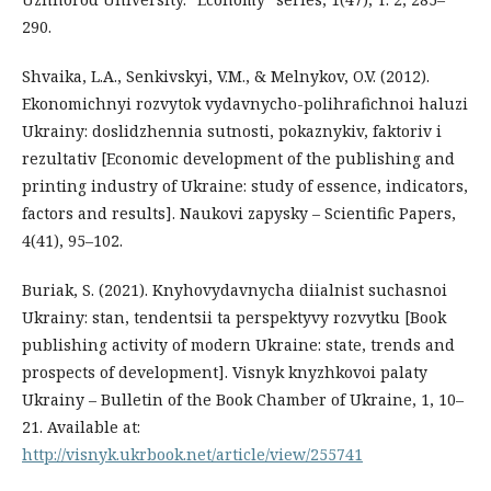
290.
Shvaika, L.A., Senkivskyi, V.M., & Melnykov, O.V. (2012).
Ekonomichnyi rozvytok vydavnycho-polihrafichnoi haluzi
Ukrainy: doslidzhennia sutnosti, pokaznykiv, faktoriv i
rezultativ [Economic development of the publishing and
printing industry of Ukraine: study of essence, indicators,
factors and results]. Naukovi zapysky – Scientific Papers,
4(41), 95–102.
Buriak, S. (2021). Knyhovydavnycha diialnist suchasnoi
Ukrainy: stan, tendentsii ta perspektyvy rozvytku [Book
publishing activity of modern Ukraine: state, trends and
prospects of development]. Visnyk knyzhkovoi palaty
Ukrainy – Bulletin of the Book Chamber of Ukraine, 1, 10–
21. Available at:
http://visnyk.ukrbook.net/article/view/255741