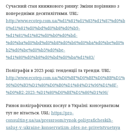
Сучасний стан книжкового ринку: Зміни порівняно з
попередніми десятиліттями. URL:
http://www.ecotep.com.ua/%d1%81%d1%83%d1%87%d0%b
0%d1%81%d0%bd%d0%b8%d0%b9-
%d1%81%d1%82%d0%b0%d0%bd-
%d0%ba%d0%bd%d0%b8%d0%b6%d0%ba%d0%be%d0%
b2%d0%be%d0%b3%d0%be-
%d1%80%d0%b8%d0%bd%d0%ba%d1%83/
Поліграфія в 2023 році: тенденції та тренди. URL:
http://www.ecotep.com.ua/%D0%BF%D0%BE%D0%BB%D1%
96%D0%B3%D1%80%D0%B0%D1%84%D1%96%D1%8F-
%D0%B2-2023-%D1%80%D0%BE%D1%86%D1%96/
Ринок поліграфічних послуг в Україні: консерватизм
тут не вітається. URL:
https://pro-
consulting.ua/ua/pressroom/rynok-poligraficheskih-
uslug-v-ukraine-konservatizm-zdes-ne-privetstvuetsya