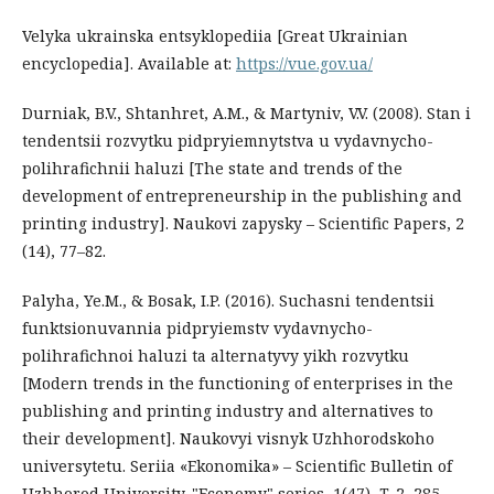
Velyka ukrainska entsyklopediia [Great Ukrainian
encyclopedia]. Available at:
https://vue.gov.ua/
Durniak, B.V., Shtanhret, A.M., & Martyniv, V.V. (2008). Stan i
tendentsii rozvytku pidpryiemnytstva u vydavnycho-
polihrafichnii haluzi [The state and trends of the
development of entrepreneurship in the publishing and
printing industry]. Naukovi zapysky – Scientific Papers, 2
(14), 77–82.
Palyha, Ye.M., & Bosak, I.P. (2016). Suchasni tendentsii
funktsionuvannia pidpryiemstv vydavnycho-
polihrafichnoi haluzi ta alternatyvy yikh rozvytku
[Modern trends in the functioning of enterprises in the
publishing and printing industry and alternatives to
their development]. Naukovyi visnyk Uzhhorodskoho
universytetu. Seriia «Ekonomika» – Scientific Bulletin of
Uzhhorod University. "Economy" series, 1(47), T. 2, 285–