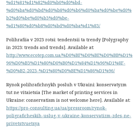
%d1%81%d1%82%d0%b0%d0%bd-
%d0%ba%d0%bd%d0%b8%d0%b6%d0%ba%d0%be%d0%
b2%d0%be%d0%b3%d0%be-
%d1%80%d0%b8%d0%bd%d0%ba%d1%83/
Polihrafiia v 2023 rotsi: tendentsii ta trendy [Polygraphy
in 2023: trends and trends]. Available at:
http://www.ecotep.com.ua/%D0%BF%D0%BE%D0%BB%D1%
96%D0%B3%D1%80%D0%B0%D1%84%D1%96%D1%8F-
%D0%B2-2023-%D1%80%D0%BE%D1%86%D1%96/
Rynok polihrafichnykh posluh v Ukraini: konservatyzm
tut ne vitaietsia [The market of printing services in
Ukraine: conservatism is not welcome here]. Available at:
https://pro-consulting.ua/ua/pressroom/rynok-
poligraficheskih-uslug-v-ukraine-konservatizm-zdes-ne-
privetstvuetsya