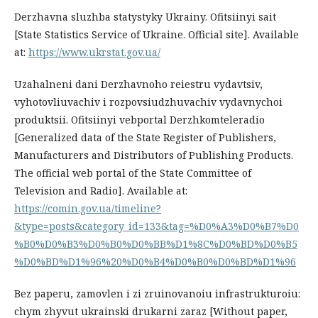
Derzhavna sluzhba statystyky Ukrainy. Ofitsiinyi sait
[State Statistics Service of Ukraine. Official site]. Available
at:
https://www.ukrstat.gov.ua/
Uzahalneni dani Derzhavnoho reiestru vydavtsiv,
vyhotovliuvachiv i rozpovsiudzhuvachiv vydavnychoi
produktsii. Ofitsiinyi vebportal Derzhkomteleradio
[Generalized data of the State Register of Publishers,
Manufacturers and Distributors of Publishing Products.
The official web portal of the State Committee of
Television and Radio]. Available at:
https://comin.gov.ua/timeline?
&type=posts&category_id=133&tag=%D0%A3%D0%B7%D0
%B0%D0%B3%D0%B0%D0%BB%D1%8C%D0%BD%D0%B5
%D0%BD%D1%96%20%D0%B4%D0%B0%D0%BD%D1%96
Bez paperu, zamovlen i zi zruinovanoiu infrastrukturoiu:
chym zhyvut ukrainski drukarni zaraz [Without paper,