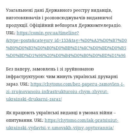
Узагальнені дані Державного реєстру видавців,
виготовлювачів і розповсюджувачів видавничої
продукції. Офіційний вебпортал Держкомтелерадіо.
URL:
https://comin.gov.ua/timeline?
&type=posts&category_id=133&tag=%D0%A3%D0%B7%D0
%B0%D0%B3%D0%B0%D0%BB%D1%8C%D0%BD%D0%B5
%D0%BD%D1%96%20%D0%B4%D0%B0%D0%BD%D1%96
Без паперу, замовлень і зі зруйнованою
інфраструктурою: чим живуть українські друкарні
зараз. URL:
https://chytomo.com/bez-paperu-zamovlen-i-
zi-zrujnovanoiu-infrastrukturoiu-chym-zhyvut-
ukrainski-drukarni-zaraz/
Як працюють українські видавці в умовах війни –
опитування. URL:
https://chytomo.com/iak-pratsiuiut-
ukrainski-vydavtsi-v-umovakh-vijny-opytuvannia/