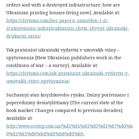
orders and with a destroyed infrastructure: how are
Ukrainian printing houses living now]. Available at:
https://chytomo.com/bez-paperu-zamovlen-i-zi-
zrujnovanoiu-infrastrukturoiu-chym-zhyvut-ukrainski-
drukarni-zaraz/
Yak pratsiuiut ukrainski vydavtsi v umovakh viiny –
opytuvannia [How Ukrainian publishers work in the
conditions of war – a survey]. Available at:
https://chytomo.com/iak-pratsiuiut-ukrainski-vydavtsi-v-
umovakh-vijny-opytuvannia/
Suchasnyi stan knyzhkovoho rynku: Zminy porivniano z
poperednimy desiatylittiamy [The current state of the
book market: Changes compared to previous decades].
Available at:
http://www.ecotep.com.ua/%d1%81%d1%83%d1%87%d0%b
0%d1%81%d0%bd%d0%b8%d0%b9-