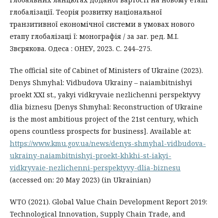
глобалізації. Теорія розвитку національної
транзитивної економічної системи в умовах нового
етапу глобалізаці ї: монографія / за заг. ред. М.І.
Звєрякова. Одеса : ОНЕУ, 2023. С. 244–275.
The official site of Cabinet of Ministers of Ukraine (2023).
Denys Shmyhal: Vidbudova Ukrainy – naiambitnishyi
proekt ХХI st., yakyi vidkryvaie nezlichenni perspektyvy
dlia biznesu [Denys Shmyhal: Reconstruction of Ukraine
is the most ambitious project of the 21st century, which
opens countless prospects for business]. Available at:
https://www.kmu.gov.ua/news/denys-shmyhal-vidbudova-
ukrainy-naiambitnishyi-proekt-khkhi-st-iakyi-
vidkryvaie-nezlichenni-perspektyvy-dlia-biznesu
(accessed on: 20 May 2023) (in Ukrainian)
WTO (2021). Global Value Chain Development Report 2019:
Technological Innovation, Supply Chain Trade, and