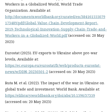
Workers in a Globalized World, World Trade
Organization. Available at:
http://documents.worldbank.org/curated/en/384161555079
173489/pdf/Global-Value-Chain-Development-Report-
2019-Technological-Innovation-Supply-Chain-Trade-and-
Workers-in-a-Globalized-World.pdf
(accessed on: 20 May
2023)
Eurostat (2023). EU exports to Ukraine above pre-war
levels, Available at:
https://ec.europa.eu/eurostat/fr/web/products-eurostat-
news/w/DDN-20230301-2
(accessed on: 20 May 2023)
Ruta M. et al. (2022). The impact of the war in Ukraine on
global trade and investment. World Bank. Available at:
https://elibrary.worldbank.org/doi/abs/10.1596/37359
(accessed on: 20 May 2023)