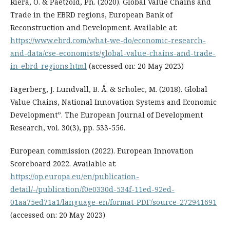
Riera, O. & Paetzold, Ph. (2020). Global Value Chains and
Trade in the EBRD regions, European Bank of
Reconstruction and Development. Available at:
https://www.ebrd.com/what-we-do/economic-research-
and-data/cse-economists/global-value-chains-and-trade-
in-ebrd-regions.html
(accessed on: 20 May 2023)
Fagerberg, J. Lundvall, B. Å. & Srholec, M. (2018). Global
Value Chains, National Innovation Systems and Economic
Development”. The European Journal of Development
Research, vol. 30(3), pp. 533-556.
European commission (2022). European Innovation
Scoreboard 2022. Available at:
https://op.europa.eu/en/publication-
detail/-/publication/f0e0330d-534f-11ed-92ed-
01aa75ed71a1/language-en/format-PDF/source-272941691
(accessed on: 20 May 2023)