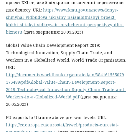
проект ХХІ ст., який відкриває незліченні перспективи
для бізнесу. URL:
https://www.kmu.gov.ua/news/denys-
shmyhal-vidbudova-ukrainy-naiambitnishyi-proekt-
khkhi-st-iakyi-vidkryvaie-nezlichenni-perspektyvy-dlia-
biznesu
(дата звернення: 20.05.2023)
Global Value Chain Development Report 2019:
Technological Innovation, Supply Chain Trade, and
Workers in a Globalized World. World Trade Organization.
URL:
http://documents.worldbank.org/curated/en/384161555079
173489/pdf/Global-Value-Chain-Development-Report-
2019-Technological-Innovation-Supply-Chain-Trade-and-
Workers-in-a-Globalized-World.pdf
(дата звернення:
20.05.2023)
EU exports to Ukraine above pre-war levels. URL:
https://ec.europa.eu/eurostat/fr/web/products-eurostat-