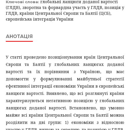
глобальні ланцюги доданої вартості
Ключові слова:
(ГЛДВ), зворотна та форвардна участь у ГЛДВ, позиція у
ГЛДВ, країни Центральної Європи та Балтії (ЦЄБ),
європейська інтеграція України
АНОТАЦІЯ
У статті проведено позиціонування країн Центральної
Європи та Балтії у глобальних ланцюгах доданої
вартості та їх порівняння з Україною, що має
допомогти у формулюванні майбутньої стратегії
ефективної інтеграції економіки України в європейські
ланцюги вартості. Виявлено, що всі розглянуті країни
характеризуються негативною позицією у глобальних
ланцюгах доданої вартості. Встановлено, що умовно
майже всі країни Центральної Європи та Балтії можна
розділити на дві групи: 1) економіки з відносною
участю у ГЛДВ, вищою за середню, та позицією у ГЛДВ,