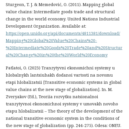
Sturgeon, T. J. & Memedović, O. (2011). Mapping global
value chains: Intermediate goods trade and structural
change in the world economy. United Nations Industrial
Development Organization. Available at:
https://open.unido.org/api/documents/4811381/download/
Mapping%20Global%20Value%20Chains%20-
%20Intermediate%20Goods%20Trade%20and%20Structur
al%20Change%20in%20the%20World%20Economy
Patlatoi, O. (2023) Tranzytyvni ekonomichni systemy u
hlobalnykh lantsiuhakh dodanoi vartosti na novomu
etapi hlobalizatsii [Transitive economic systems in global
value chains at the new stage of globalization]. In. M.
Zveryakov (Ed.), Teoriia rozvytku natsionalnoi
tranzytyvnoi ekonomichnoi systemy v umovakh novoho
etapu hlobalizatsii – The theory of the development of the
national transitive economic system in the conditions of
the new stage of globalization (pp. 244-275). Odesa: ONEU.