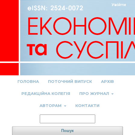
Увійти
ГОЛОВНА
ПОТОЧНИЙ ВИПУСК
АРХІВ
РЕДАКЦІЙНА КОЛЕГІЯ
ПРО ЖУРНАЛ
АВТОРАМ
КОНТАКТИ
Пошук