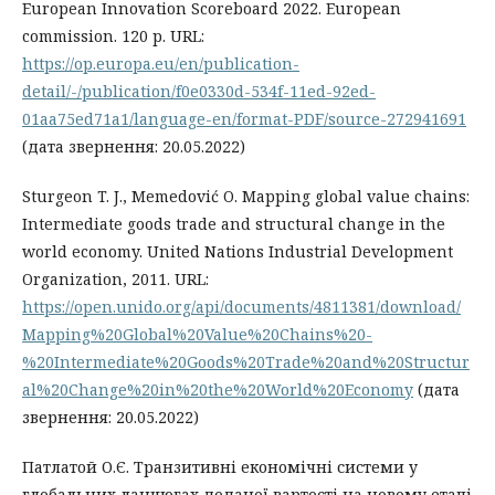
European Innovation Scoreboard 2022. European
commission. 120 p. URL:
https://op.europa.eu/en/publication-
detail/-/publication/f0e0330d-534f-11ed-92ed-
01aa75ed71a1/language-en/format-PDF/source-272941691
(дата звернення: 20.05.2022)
Sturgeon T. J., Memedović O. Mapping global value chains:
Intermediate goods trade and structural change in the
world economy. United Nations Industrial Development
Organization, 2011. URL:
https://open.unido.org/api/documents/4811381/download/
Mapping%20Global%20Value%20Chains%20-
%20Intermediate%20Goods%20Trade%20and%20Structur
al%20Change%20in%20the%20World%20Economy
(дата
звернення: 20.05.2022)
Патлатой О.Є. Транзитивні економічні системи у
глобальних ланцюгах доданої вартості на новому етапі