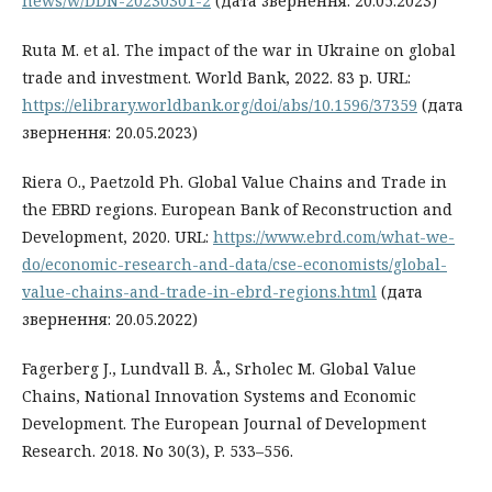
news/w/DDN-20230301-2
(дата звернення: 20.05.2023)
Ruta M. et al. The impact of the war in Ukraine on global
trade and investment. World Bank, 2022. 83 p. URL:
https://elibrary.worldbank.org/doi/abs/10.1596/37359
(дата
звернення: 20.05.2023)
Riera O., Paetzold Ph. Global Value Chains and Trade in
the EBRD regions. European Bank of Reconstruction and
Development, 2020. URL:
https://www.ebrd.com/what-we-
do/economic-research-and-data/cse-economists/global-
value-chains-and-trade-in-ebrd-regions.html
(дата
звернення: 20.05.2022)
Fagerberg J., Lundvall B. Å., Srholec M. Global Value
Chains, National Innovation Systems and Economic
Development. The European Journal of Development
Research. 2018. No 30(3), P. 533–556.