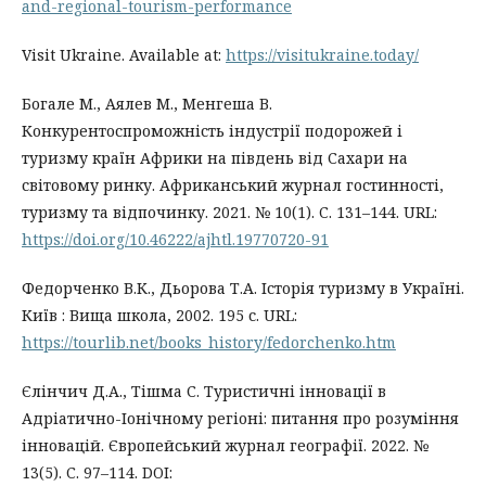
and-regional-tourism-performance
Visit Ukraine. Available at:
https://visitukraine.today/
Богале М., Аялев М., Менгеша В.
Конкурентоспроможність індустрії подорожей і
туризму країн Африки на південь від Сахари на
світовому ринку. Африканський журнал гостинності,
туризму та відпочинку. 2021. № 10(1). C. 131–144. URL:
https://doi.org/10.46222/ajhtl.19770720-91
Федорченко В.К., Дьорова Т.А. Історія туризму в Україні.
Київ : Вища школа, 2002. 195 с. URL:
https://tourlib.net/books_history/fedorchenko.htm
Єлінчич Д.А., Тішма С. Туристичні інновації в
Адріатично-Іонічному регіоні: питання про розуміння
інновацій. Європейський журнал географії. 2022. №
13(5). C. 97–114. DOI: