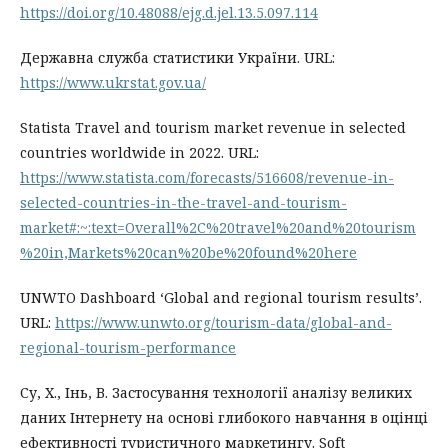
https://doi.org/10.48088/ejg.d.jel.13.5.097.114
Державна служба статистики України. URL:
https://www.ukrstat.gov.ua/
Statista Travel and tourism market revenue in selected
countries worldwide in 2022. URL:
https://www.statista.com/forecasts/516608/revenue-in-
selected-countries-in-the-travel-and-tourism-
market#:~:text=Overall%2C%20travel%20and%20tourism
%20in,Markets%20can%20be%20found%20here
UNWTO Dashboard ‘Global and regional tourism results’.
URL:
https://www.unwto.org/tourism-data/global-and-
regional-tourism-performance
Су, X., Інь, В. Застосування технології аналізу великих
даних Інтернету на основі глибокого навчання в оцінці
ефективності туристичного маркетингу. Soft