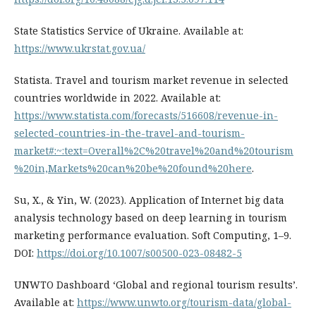
State Statistics Service of Ukraine. Available at:
https://www.ukrstat.gov.ua/
Statista. Travel and tourism market revenue in selected
countries worldwide in 2022. Available at:
https://www.statista.com/forecasts/516608/revenue-in-
selected-countries-in-the-travel-and-tourism-
market#:~:text=Overall%2C%20travel%20and%20tourism
%20in,Markets%20can%20be%20found%20here
.
Su, X., & Yin, W. (2023). Application of Internet big data
analysis technology based on deep learning in tourism
marketing performance evaluation. Soft Computing, 1–9.
DOI:
https://doi.org/10.1007/s00500-023-08482-5
UNWTO Dashboard ‘Global and regional tourism results’.
Available at:
https://www.unwto.org/tourism-data/global-