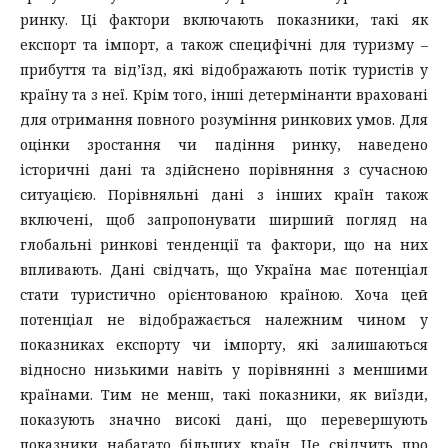
ринку. Ці фактори включають показники, такі як
експорт та імпорт, а також специфічні для туризму –
прибуття та від’їзд, які відображають потік туристів у
країну та з неї. Крім того, інші детермінанти враховані
для отримання повного розуміння ринкових умов. Для
оцінки зростання чи падіння ринку, наведено
історичні дані та здійснено порівняння з сучасною
ситуацією. Порівняльні дані з інших країн також
включені, щоб запропонувати ширший погляд на
глобальні ринкові тенденції та фактори, що на них
впливають. Дані свідчать, що Україна має потенціал
стати туристично орієнтованою країною. Хоча цей
потенціал не відображається належним чином у
показниках експорту чи імпорту, які залишаються
відносно низькими навіть у порівнянні з меншими
країнами. Тим не менш, такі показники, як виїзди,
показують значно високі дані, що перевершують
показники набагато більших країн. Це свідчить про