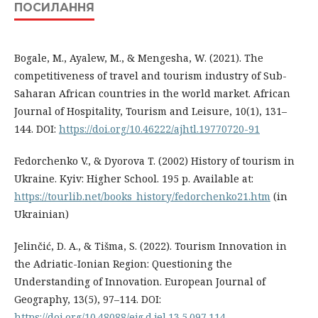
ПОСИЛАННЯ
Bogale, M., Ayalew, M., & Mengesha, W. (2021). The
competitiveness of travel and tourism industry of Sub-
Saharan African countries in the world market. African
Journal of Hospitality, Tourism and Leisure, 10(1), 131–
144. DOI:
https://doi.org/10.46222/ajhtl.19770720-91
Fedorchenko V., & Dyorova T. (2002) History of tourism in
Ukraine. Kyiv: Higher School. 195 p. Available at:
https://tourlib.net/books_history/fedorchenko21.htm
(in
Ukrainian)
Jelinčić, D. A., & Tišma, S. (2022). Tourism Innovation in
the Adriatic-Ionian Region: Questioning the
Understanding of Innovation. European Journal of
Geography, 13(5), 97–114. DOI:
https://doi.org/10.48088/ejg.d.jel.13.5.097.114