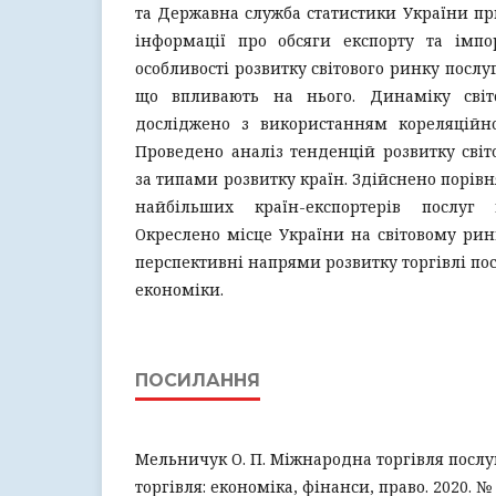
та Державна служба статистики України пр
інформації про обсяги експорту та імпор
особливості розвитку світового ринку послу
що впливають на нього. Динаміку світо
досліджено з використанням кореляційно-
Проведено аналіз тенденцій розвитку світо
за типами розвитку країн. Здійснено порів
найбільших країн-експортерів послуг
Окреслено місце України на світовому рин
перспективні напрями розвитку торгівлі по
економіки.
ПОСИЛАННЯ
Мельничук О. П. Міжнародна торгівля посл
торгівля: економіка, фінанси, право. 2020. № 4