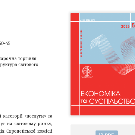
50-45
народна торгівля
труктура світового
 категорії «послуги» та
уг на світовому ринку,
я Європейської комісії
PDF