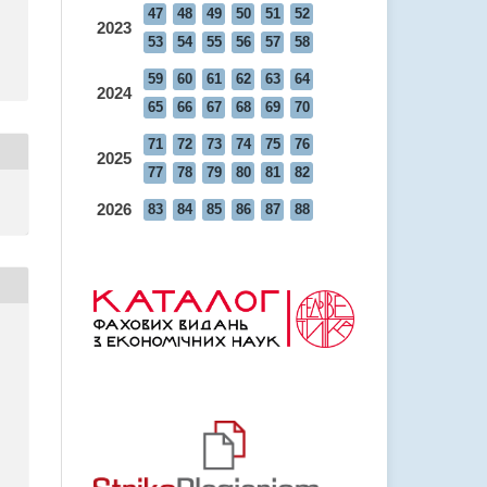
47
48
49
50
51
52
2023
53
54
55
56
57
58
59
60
61
62
63
64
2024
65
66
67
68
69
70
71
72
73
74
75
76
2025
77
78
79
80
81
82
2026
83
84
85
86
87
88