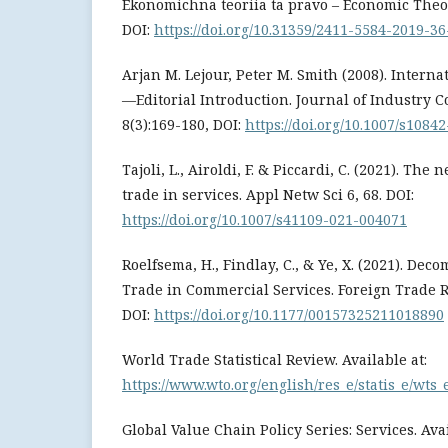
Ekonomichna teoriia ta pravo – Economic Theor
DOI:
https://doi.org/10.31359/2411-5584-2019-36
Arjan M. Lejour, Peter M. Smith (2008). Interna
—Editorial Introduction. Journal of Industry 
8(3):169-180, DOI:
https://doi.org/10.1007/s1084
Tajoli, L., Airoldi, F. & Piccardi, C. (2021). The
trade in services. Appl Netw Sci 6, 68. DOI:
https://doi.org/10.1007/s41109-021-004071
Roelfsema, H., Findlay, C., & Ye, X. (2021). De
Trade in Commercial Services. Foreign Trade R
DOI:
https://doi.org/10.1177/00157325211018890
World Trade Statistical Review. Available at:
https://www.wto.org/english/res_e/statis_e/wts_
Global Value Chain Policy Series: Services. Avai