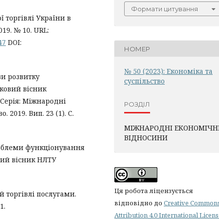
Формати цитування
ї торгівлі України в
19. № 10. URL:
47
DOI:
НОМЕР
№ 50 (2023): Економіка та
ви розвитку
суспільство
уковий вісник
 Серія: Міжнародні
РОЗДІЛ
 2019. Вип. 23 (1). С.
МІЖНАРОДНІ ЕКОНОМІЧН
ВІДНОСИНИ
проблеми функціонування
вий вісник НЛТУ
Ця робота ліцензується
й торгівлі послугами.
відповідно до
Creative Common
1.
Attribution 4.0 International Licen