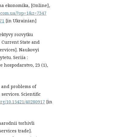
vna ekonomika, [Online],
.com.ua/?op=1&z=7347
.71
[in Ukrainian]
pektyvy rozvytku
 Current State and
Services]. Naukovyi
etu. Seriia :
 hospodarstvo, 23 (1),
ds and problems of
services. Scientific
.org/10.15421/40280917
[in
arodnii torhivli
ervices trade].