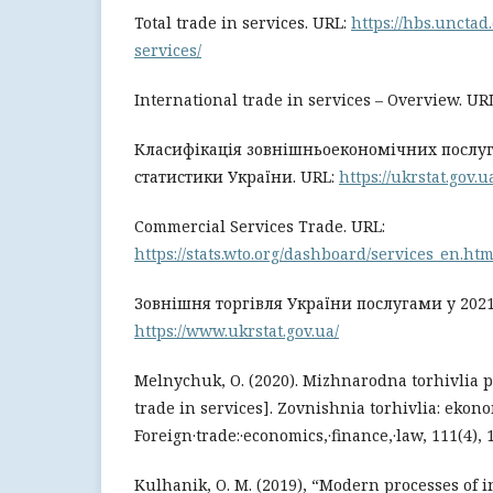
Total trade in services. URL:
https://hbs.unctad.
services/
International trade in services – Overview. UR
Класифікація зовнішньоекономічних послуг
статистики України. URL:
https://ukrstat.gov.u
Сommercial Services Trade. URL:
https://stats.wto.org/dashboard/services_en.htm
Зовнішня торгівля України послугами у 2021 
https://www.ukrstat.gov.ua/
Мelnychuk, О. (2020). Mizhnarodna torhivlia 
trade in services]. Zovnishnia torhivlia: ekono
Foreign·trade:·economics,·finance,·law, 111(4),
Kulhanik, O. M. (2019), “Modern processes of 