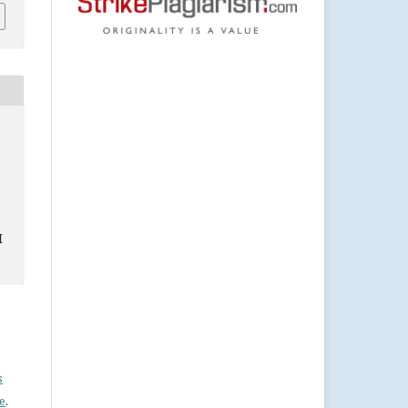
І
s
se
.