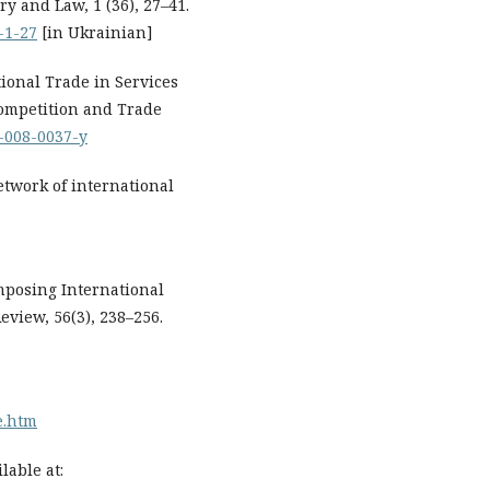
y and Law, 1 (36), 27–41.
-1-27
[in Ukrainian]
tional Trade in Services
Competition and Trade
2-008-0037-y
 network of international
composing International
eview, 56(3), 238–256.
e.htm
lable at: