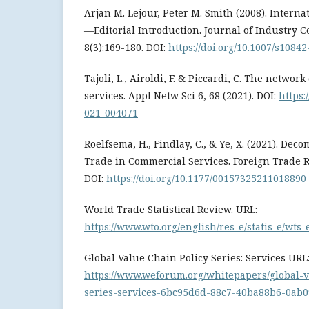
Arjan M. Lejour, Peter M. Smith (2008). Interna
—Editorial Introduction. Journal of Industry 
8(3):169-180. DOI:
https://doi.org/10.1007/s1084
Tajoli, L., Airoldi, F. & Piccardi, C. The networ
services. Appl Netw Sci 6, 68 (2021). DOI:
https:
021-004071
Roelfsema, H., Findlay, C., & Ye, X. (2021). De
Trade in Commercial Services. Foreign Trade R
DOI:
https://doi.org/10.1177/00157325211018890
World Trade Statistical Review. URL:
https://www.wto.org/english/res_e/statis_e/wts_
Global Value Chain Policy Series: Services URL
https://www.weforum.org/whitepapers/global-v
series-services-6bc95d6d-88c7-40ba88b6-0ab