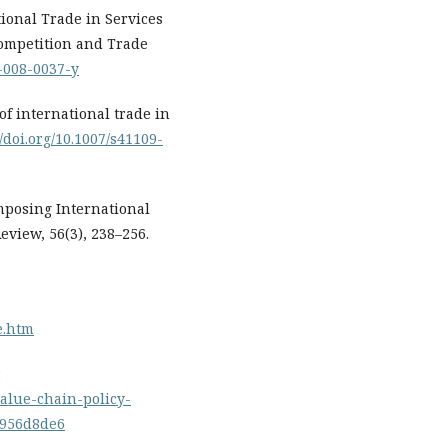
tional Trade in Services
Competition and Trade
2-008-0037-y
k of international trade in
//doi.org/10.1007/s41109-
composing International
eview, 56(3), 238–256.
e.htm
:
alue-chain-policy-
0956d8de6