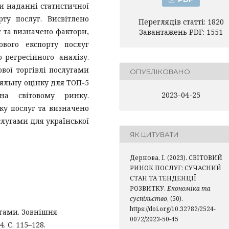
и наданні статистичної
ту послуг. Висвітлено
Переглядів статті: 1820
г та визначено фактори,
Завантажень PDF: 1551
вого експорту послуг
регресійного аналізу.
вої торгівлі послугами
ОПУБЛІКОВАНО
няльну оцінку для ТОП-5
2023-04-25
 на світовому ринку.
ку послуг та визначено
слугами для української
ЯК ЦИТУВАТИ
Дернова, І. (2023). СВІТОВИЙ
РИНОК ПОСЛУГ: СУЧАСНИЙ
СТАН ТА ТЕНДЕНЦІЇ
РОЗВИТКУ.
Економіка та
суспільство
, (50).
https://doi.org/10.32782/2524-
угами. Зовнішня
0072/2023-50-45
. С. 115–128.