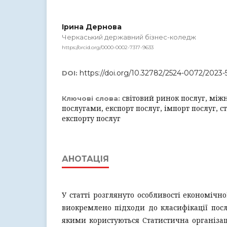
Ірина Дернова
Черкаський державний бізнес-коледж
https://orcid.org/0000-0002-7317-9633
https://doi.org/10.32782/2524-0072/2023-
DOI:
світовий ринок послуг, між
Ключові слова:
послугами, експорт послуг, імпорт послуг, с
експорту послуг
АНОТАЦІЯ
У статті розглянуто особливості економічної
виокремлено підходи до класифікації посл
якими користуються Статистична організаці