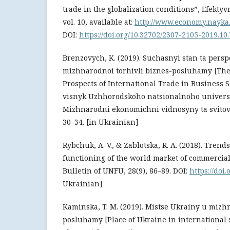
trade in the globalization conditions”, Efekty
vol. 10, available at:
http://www.economy.nayka
DOI:
https://doi.org/10.32702/2307-2105-2019.10
Brenzovych, K. (2019). Suchasnyi stan ta pers
mizhnarodnoi torhivli biznes-posluhamy [The
Prospects of International Trade in Business 
visnyk Uzhhorodskoho natsionalnoho universyt
Mizhnarodni ekonomichni vidnosyny ta svitove
30–34. [in Ukrainian]
Rybchuk, A. V., & Zablotska, R. A. (2018). Tren
functioning of the world market of commercial 
Bulletin of UNFU, 28(9), 86–89. DOI:
https://doi
Ukrainian]
Kaminska, T. М. (2019). Mistse Ukrainy u mizhn
posluhamy [Place of Ukraine in international s