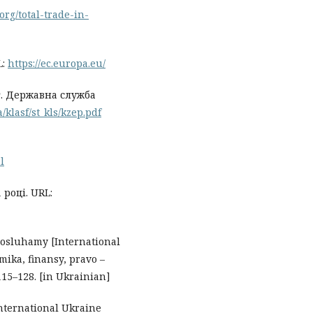
org/total-trade-in-
L:
https://ec.europa.eu/
. Державна служба
a/klasf/st_kls/kzep.pdf
l
році. URL:
posluhamy [International
mika, finansy, pravo –
 115–128. [in Ukrainian]
international Ukraine