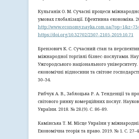
Кульганік О. М. Сучасні процеси міжнародно
умовах глобалізації. Ефективна економіка. 20
http://www.economy.nayka.com.ua/?op=1&z=73
https://doi.org/10.32702/2307-2105-2019.10.71
Брензович К. С. Сучасний стан та перспекти
міжнародної торгівлі бізнес-послугами. На
Ужгородського національного університету.
економічні відносини та світове господарство.
30–34.
Рибчук А. В., Заблоцька Р. А. Тенденції та 
світового ринку комерційних послуг. Науко
України. 2018. № 28.(9). С. 86–89.
Камінська Т. М. Місце України у міжнародні
Економічна теорія та право. 2019. № 1. С. 27–4