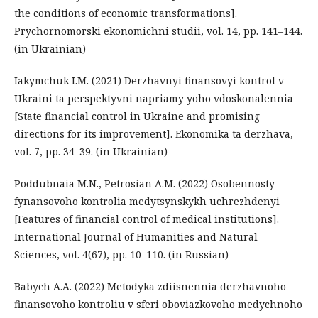
the conditions of economic transformations].
Prychornomorski ekonomichni studii, vol. 14, pp. 141–144.
(in Ukrainian)
Iakymchuk I.M. (2021) Derzhavnyi finansovyi kontrol v
Ukraini ta perspektyvni napriamy yoho vdoskonalennia
[State financial control in Ukraine and promising
directions for its improvement]. Ekonomika ta derzhava,
vol. 7, pp. 34–39. (in Ukrainian)
Poddubnaia M.N., Petrosian A.M. (2022) Osobennosty
fynansovoho kontrolia medytsynskykh uchrezhdenyi
[Features of financial control of medical institutions].
International Journal of Humanities and Natural
Sciences, vol. 4(67), pp. 10–110. (in Russian)
Babych A.A. (2022) Metodyka zdiisnennia derzhavnoho
finansovoho kontroliu v sferi oboviazkovoho medychnoho