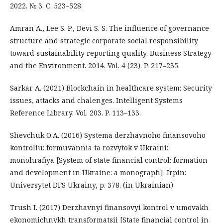
2022. № 3. С. 523–528.
Amran A., Lee S. P., Devi S. S. The influence of governance
structure and strategic corporate social responsibility
toward sustainability reporting quality. Business Strategy
and the Environment. 2014. Vol. 4 (23). P. 217–235.
Sarkar A. (2021) Blockchain in healthcare system: Security
issues, attacks and chalenges. Intelligent Systems
Reference Library. Vol. 203. P. 113–133.
Shevchuk O.A. (2016) Systema derzhavnoho finansovoho
kontroliu: formuvannia ta rozvytok v Ukraini:
monohrafiya [System of state financial control: formation
and development in Ukraine: a monograph]. Irpin:
Universytet DFS Ukrainy, p. 378. (in Ukrainian)
Trush I. (2017) Derzhavnyi finansovyi kontrol v umovakh
ekonomichnykh transformatsii [State financial control in