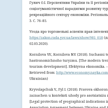
Гулич О.І. Перспективи України та її регіонів
соціогуманістичної парадигми розвитку ту
рекреаційного сектору економіки. Регіональ
3. С. 76–85.
Угода про торговельні аспекти прав інтелект
https://zakon.rada.gov.ua/laws/show/981_018
(д
02.03.2020).
Kornilova V.V., Kornilova N.V. (2018). Suchasni 
hastronomichnoho turyzmu. [The modern tren
tourism development]. Efektyvna ekonomika. – 
Retrieved from:
http://www.economy.nayka.co
Ukrainian)
Kryvolapchuk V., Fyl І. (2018). Pravova okhor
zaznachen u konteksti uhody pro asotsiatsiiu 
[Legal protection of geographical indications i
Association Agreement between Ukraine and the