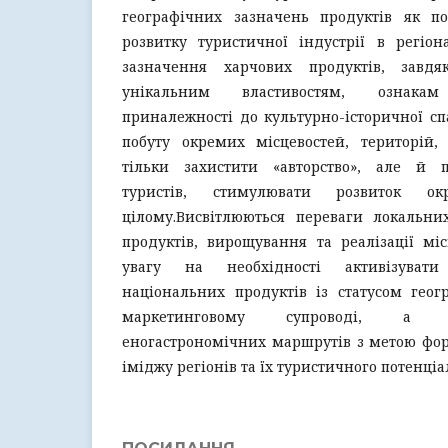
географічних зазначень продуктів як по
розвитку туристичної індустрії в регіон
зазначення харчових продуктів, завдяк
унікальним властивостям, ознака
приналежності до культурно-історичної с
побуту окремих місцевостей, територій,
тільки захистити «авторство», але й п
туристів, стимулювати розвиток о
цілому.Висвітлюються переваги локальни
продуктів, вирощування та реалізації міс
увагу на необхідності активізуват
національних продуктів із статусом геог
маркетинговому супроводі, а т
еногастрономічних маршрутів з метою фо
іміджу регіонів та їх туристичного потенціа