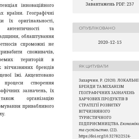
Завантажень PDF: 237
тенціал інноваційного
ах країни. Географічні
и їх оригінальності,
ОПУБЛІКОВАНО
м автентичності та
падщини, облаштування
2020-12-15
 етносів спроможні не
ривабити споживачів,
кремих територій в
ЯК ЦИТУВАТИ
х вітчизняних брендів
цевої їжі. Акцентовано
Захарчин, Р. (2020). ЛОКАЛЬНІ
и процеси створення
БРЕНДИ ТА МЕХАНІЗМ
рафічних зазначень, їх
ГЕОГРАФІЧНИХ ЗАЗНАЧЕНЬ
акож організацію
ХАРЧОВИХ ПРОДУКТІВ В
СТРАТЕГІЇ РОЗВИТКУ
рмування привабливого
ВІТЧИЗНЯНОГО
лу.
ТУРИСТИЧНОГО
ПІДПРИЄМНИЦТВА.
Економік
та суспільство
, (22).
https://doi.org/10.32782/2524-