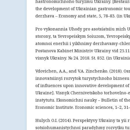
hastronomichnoho turyzmu Ukrainy. [Restaura
the development of Ukrainian gastronomic tou
derzhava – Economy and state, 5, 78–83. (in Uk
Pro vykonannia Uhody pro asotsiatsiiu mizh U
storony, ta Yevropeiskym Soiuzom, Yevropeisk
atomnoi enerhii i yikhnimy derzhavamy-chlen
Postanova Kabinet Ministriv Ukrainy vid 25.11.2
visnyk Ukrainy. № 24. 2018. St. 852. (in Ukraini
Vdovichen, A.A., and V.A. Zinchenko. (2018). O
innovatsiinyi rozvytok turystychnoho biznesu 
of influences upon innovative development of
Ukraine]. Visnyk Chernivetskoho torhovelno
instytutu. Ekonomichni nauky – Bulletin of th
Economic Institute. Economic sciences, 1–2, 31
Hulych O.I. (2014). Perspektyvy Ukrainy ta yii r
sotsiohumanistychnoi paradyhmy rozvytku tu