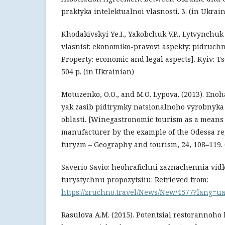
praktyka intelektualnoi vlasnosti. 3. (in Ukrai
Khodakivskyi Ye.I., Yakobchuk V.P., Lytvynchuk I
vlasnist: ekonomiko-pravovi aspekty: pidruchn
Property: economic and legal aspects]. Kyiv: Ts
504 p. (in Ukrainian)
Motuzenko, O.O., and M.O. Lypova. (2013). En
yak zasib pidtrymky natsionalnoho vyrobnyka
oblasti. [Winegastronomic tourism as a means 
manufacturer by the example of the Odessa reg
turyzm – Geography and tourism, 24, 108–119. 
Saverio Savio: heohrafichni zaznachennia vid
turystychnu propozytsiiu: Retrieved from:
https://zruchno.travel/News/New/4577?lang=u
Rasulova A.M. (2015). Potentsial restorannoho