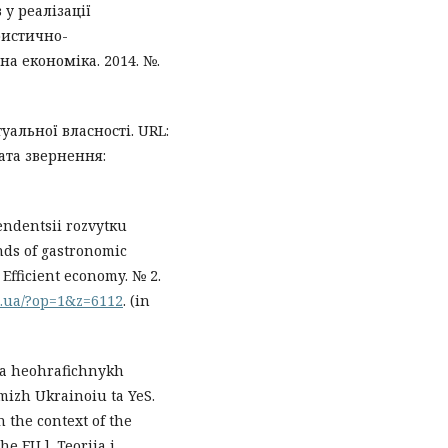
 у реалізації
ристично-
на економіка. 2014. №.
уальної власності. URL:
ата звернення:
tendentsii rozvytкu
ds of gastronomic
Efficient economy. № 2.
m.ua/?op=1&z=6112
. (in
ona heohrafichnykh
mizh Ukrainoiu ta YeS.
n the context of the
 EU.]. Teoriia i