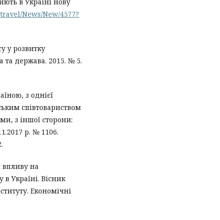
иють в Україні нову
o.travel/News/New/4577?
су у розвитку
 та держава. 2015. № 5.
їною, з однієї
ським співтовариством
ми, з іншої сторони:
1.2017 р. № 1106.
.
и впливу на
 в Україні. Вісник
ституту. Економічні