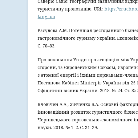
Саверіо Савіо: географічні зазначення відкр
туристичну пропозицію. URL:
https://zruchn
lang=ua
Расулова А.М. Потенціал ресторанного бізне
гастрономічного туризму України. Економіка
С. 78–83.
Про виконання Угоди про асоціацію між Укра
сторони, та Європейським Союзом, Європей
з атомної енергії і їхніми державами-члена
Постанова Кабінет Міністрів України від 25.1
Офіційний вісник України. 2018. № 24. Ст. 852
Вдовічен А.А., Зінченко В.А. Основні фактор
інноваційний розвиток туристичного бізнесу
Чернівецького торговельно-економічного ін
науки. 2018. № 1–2. С. 31–39.