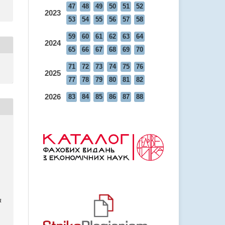
47
48
49
50
51
52
2023
53
54
55
56
57
58
59
60
61
62
63
64
2024
65
66
67
68
69
70
71
72
73
74
75
76
2025
77
78
79
80
81
82
2026
83
84
85
86
87
88
а