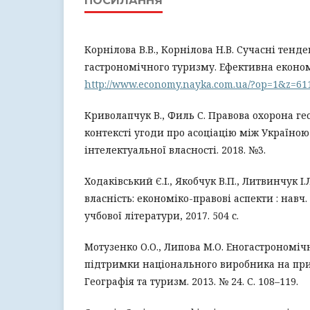
ПОСИЛАННЯ
Корнілова В.В., Корнілова Н.В. Сучасні тенде
гастрономічного туризму. Ефективна економік
http://www.economy.nayka.com.ua/?op=1&z=61
Криволапчук В., Филь С. Правова охорона г
контексті угоди про асоціацію між Україною 
інтелектуальної власності. 2018. №3.
Ходаківський Є.І., Якобчук В.П., Литвинчук І
власність: економіко-правові аспекти : навч. 
учбової літератури, 2017. 504 с.
Мотузенко О.О., Липова М.О. Еногастрономіч
підтримки національного виробника на прик
Географія та туризм. 2013. № 24. С. 108–119.