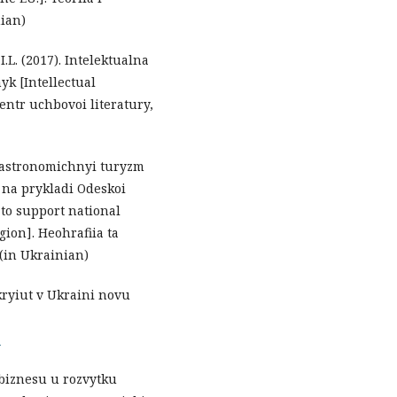
nian)
.L. (2017). Intelektualna
yk [Intellectual
entr uchbovoi literatury,
ohastronomichnyi turyzm
 na prykladi Odeskoi
to support national
ion]. Heohrafiia ta
(in Ukrainian)
kryiut v Ukraini novu
a
 biznesu u rozvytku