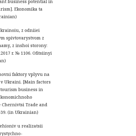
nt business potential in
rism]. Ekonomika ta
rainian)
krainoiu, z odniiei
ym spivtovarystvom z
amy, z inshoi storony:
017 r. № 1106. Ofitsiinyi
an)
snovni faktory vplyvu na
v Ukraini. [Main factors
 tourism business in
-ekonomichnoho
e Chernivtsi Trade and
–39. (in Ukrainian)
ehioniv u realizatsii
rystychno-