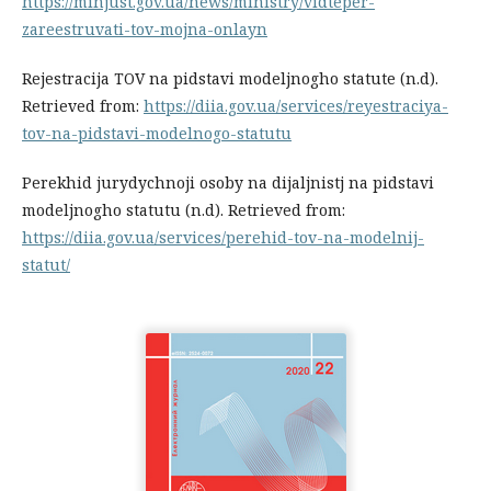
https://minjust.gov.ua/news/ministry/vidteper-
zareestruvati-tov-mojna-onlayn
Rejestracija TOV na pidstavi modeljnogho statute (n.d).
Retrieved from:
https://diia.gov.ua/services/reyestraciya-
tov-na-pidstavi-modelnogo-statutu
Perekhid jurydychnoji osoby na dijaljnistj na pidstavi
modeljnogho statutu (n.d). Retrieved from:
https://diia.gov.ua/services/perehid-tov-na-modelnij-
statut/