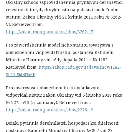
Ukrainy schodo zaprovadzhennia pryntsypu derzhavnoi
reiestratsii iurydychnykh osib na pidstavi model'noho
statutu: Zakon Ukrainy vid 21 kvitnia 2011 roku № 3262-
VI. Retrieved from:
https://zakon.rada.gov.ua/lavs/shov/3262-17
Pro zatverdzhennia model'noho statutu tovarystva z
obmezhenoiu vidpovidal'nistiu: postanova Kabinetu
Ministriv Ukrainy vid 16 lystopada 2011 r. № 1182.
Retrieved from:
https://zakon.rada.gov.ua/lavs/shov/1182-
2011-%D0%BF
Pro tovarystva z obmezhenoiu ta dodatkovoiu
vidpovidal'nistiu: Zakon Ukrainy vid 6 liutoho 2018 roku
№ 2275-VIII (iz zminamy). Retrieved from:
https://zakon.rada.gov.ua/lavs/shov/2275-19
.
Deiaki pytannia derehuliatsii hospodars'koi diial'nosti:
postanova Kabinetu Ministriv Ukrainy № 367 vid 27