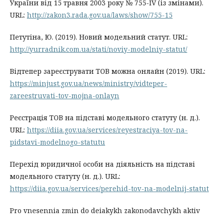
України від 15 травня 2003 року № 755-IV (із змінами).
URL:
http://zakon3.rada.gov.ua/laws/show/755-15
Петутіна, Ю. (2019). Новий модельний статут. URL:
http://yurradnik.com.ua/stati/noviy-modelniy-statut/
Відтепер зареєструвати ТОВ можна онлайн (2019). URL:
https://minjust.gov.ua/news/ministry/vidteper-
zareestruvati-tov-mojna-onlayn
Реєстрація ТОВ на підставі модельного статуту (н. д.).
URL:
https://diia.gov.ua/services/reyestraciya-tov-na-
pidstavi-modelnogo-statutu
Перехід юридичної особи на діяльність на підставі
модельного статуту (н. д.). URL:
https://diia.gov.ua/services/perehid-tov-na-modelnij-statut
Pro vnesennia zmin do deiakykh zakonodavchykh aktiv