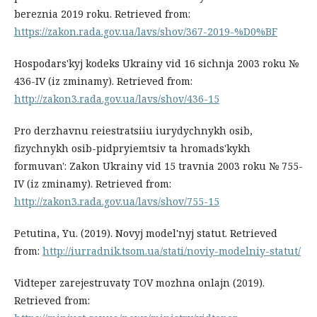
bereznia 2019 roku. Retrieved from:
https://zakon.rada.gov.ua/lavs/shov/367-2019-%D0%BF
Hospodars'kyj kodeks Ukrainy vid 16 sichnja 2003 roku №
436-IV (iz zminamy). Retrieved from:
http://zakon3.rada.gov.ua/lavs/shov/436-15
Pro derzhavnu reiestratsiiu iurydychnykh osib,
fizychnykh osib-pidpryiemtsiv ta hromads'kykh
formuvan': Zakon Ukrainy vid 15 travnia 2003 roku № 755-
IV (iz zminamy). Retrieved from:
http://zakon3.rada.gov.ua/lavs/shov/755-15
Petutina, Yu. (2019). Novyj model'nyj statut. Retrieved
from:
http://iurradnik.tsom.ua/stati/noviy-modelniy-statut/
Vidteper zarejestruvaty TOV mozhna onlajn (2019).
Retrieved from: