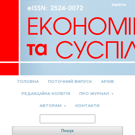
Увійти
ГОЛОВНА
ПОТОЧНИЙ ВИПУСК
АРХІВ
РЕДАКЦІЙНА КОЛЕГІЯ
ПРО ЖУРНАЛ
АВТОРАМ
КОНТАКТИ
Пошук