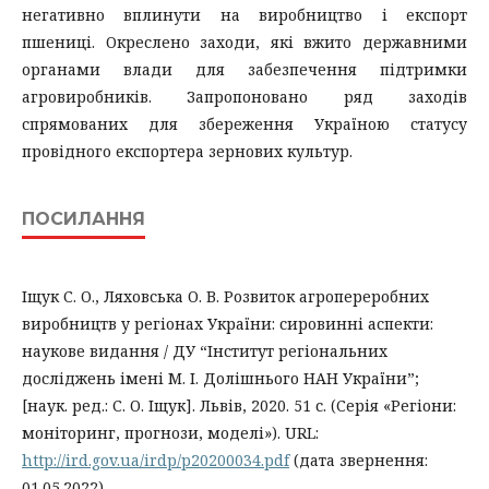
негативно вплинути на виробництво і експорт
пшениці. Окреслено заходи, які вжито державними
органами влади для забезпечення підтримки
агровиробників. Запропоновано ряд заходів
спрямованих для збереження Україною статусу
провідного експортера зернових культур.
ПОСИЛАННЯ
Іщук С. О., Ляховська О. В. Розвиток агропереробних
виробництв у регіонах України: сировинні аспекти:
наукове видання / ДУ “Інститут регіональних
досліджень імені М. І. Долішнього НАН України”;
[наук. ред.: С. О. Іщук]. Львів, 2020. 51 с. (Серія «Регіони:
моніторинг, прогнози, моделі»). URL:
http://ird.gov.ua/irdp/p20200034.pdf
(дата звернення:
01.05.2022)