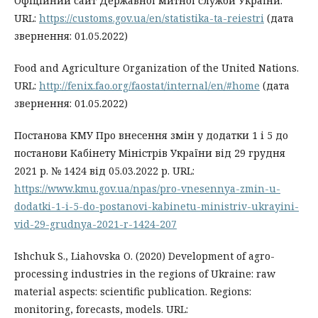
Офіційний сайт Державної митної служби України.
URL:
https://customs.gov.ua/en/statistika-ta-reiestri
(дата
звернення: 01.05.2022)
Food and Agriculture Organization of the United Nations.
URL:
http://fenix.fao.org/faostat/internal/en/#home
(дата
звернення: 01.05.2022)
Постанова КМУ Про внесення змін у додатки 1 і 5 до
постанови Кабінету Міністрів України від 29 грудня
2021 р. № 1424 від 05.03.2022 р. URL:
https://www.kmu.gov.ua/npas/pro-vnesennya-zmin-u-
dodatki-1-i-5-do-postanovi-kabinetu-ministriv-ukrayini-
vid-29-grudnya-2021-r-1424-207
Ishchuk S., Liahovska O. (2020) Development of agro-
processing industries in the regions of Ukraine: raw
material aspects: scientific publication. Regions:
monitoring, forecasts, models. URL: