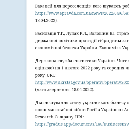
Вакансії для переселенців: кого шукають роб
https://www.epravda.com.ua/news/2022/04/6/68
18.04.2022).
Васильців Т.Г., Лупак Р.Л., Волошин В.І. Стр
державної політики протидії гібридним заг
економічної безпеки України. Економіка Украї
Державна служба статистики України. Чисел
оцінкою) на 1 лютого 2022 року та середня ч
року. URL:
http://www.ukrstat.gov.ua/operativ/operativ202
(дата звернення: 18.04.2022).
Діагностування стану українського бізнесу п
повномасштабної війни Росії з Україною : А
Research Company. URL:
https://gradus.app/documents/188/BusinessIn