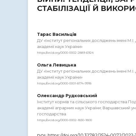
СТАБІЛІЗАЦІЇ Й ВИКО
Тарас Васильців
ДУ «Інститут регіональних досліджень імені М.І
академії наук України»
https://orcid.org/0000-0002-2889-6924
Ольга Левицька
ДУ «Інститут регіональних досліджень імені М.І
академії наук України»
https://orcid.org/0000-0001-8174-9918
Олександр Рудковський
Інститут кормів та сільського господарства По
академії аграрних наук України; Варшавський у
господарства
https://orcid.org/0000-0002-1830-1800
https://doi.org/10.32782/2524-0072/2022-
DOI: