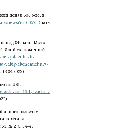
или понад 500 осіб, в
ov.ua/news?id=66573
(дата
 понад $40 млн. Місто
аб. Який економічний
-stav-golovnim-it-
-ta-yakiy-ekonomichniy-
18.04.2022).
нсій. URL:
selentsyam_15_tysyachi_v
22).
абільного розвитку
кти політики
1. № 2. С. 34–43.