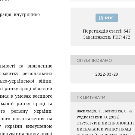
грація, внутрішньо
PDF
Переглядів статті: 647
Завантажень PDF: 472
ОПУБЛІКОВАНО
льності та виявленню
озвитку регіональних
2022-03-29
ко-української війни.
ї ринку праці областей
лися в умовах воєнного
ЯК ЦИТУВАТИ
рмацій ринку праці та
ого регіону України.
Васильців, Т., Левицька, О., &
Рудковський, О. (2022).
чного навантаження на
СТРУКТУРНІ ДИСПРОПОРЦІЇ І
ну України вимушеною
ДИСБАЛАНСИ РИНКУ ПРАЦІ
ціонування ринку праці