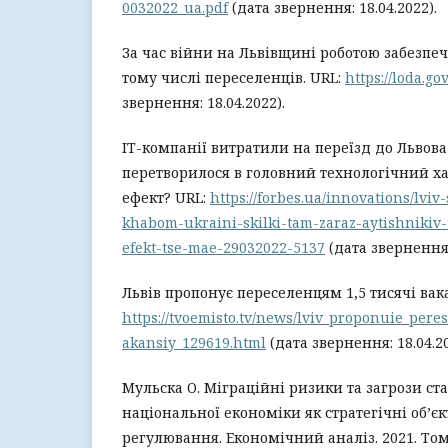
0032022_ua.pdf
(дата звернення: 18.04.2022).
За час війни на Львівщині роботою забезпеч
тому числі переселенців. URL:
https://loda.g
звернення: 18.04.2022).
ІТ-компанії витратили на переїзд до Львова
перетворилося в головний технологічний х
ефект? URL:
https://forbes.ua/innovations/lviv
khabom-ukraini-skilki-tam-zaraz-aytishnikiv
efekt-tse-mae-29032022-5137
(дата звернення: 
Львів пропонує переселенцям 1,5 тисячі вака
https://tvoemisto.tv/news/lviv_proponuie_pere
akansiy_129619.html
(дата звернення: 18.04.20
Мульска О. Міграційні ризики та загрози ст
національної економіки як стратегічні об’є
регулювання. Економічний аналіз. 2021. Том 3