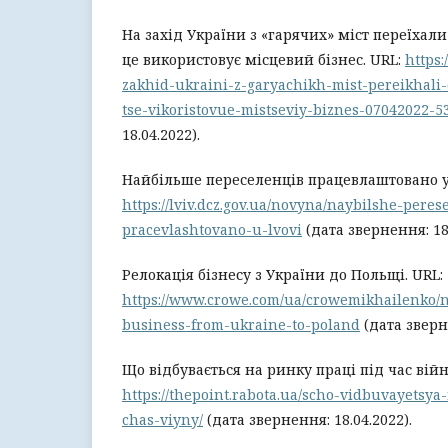
На захід України з «гарячих» міст переїхали
це використовує місцевий бізнес. URL:
https:
zakhid-ukraini-z-garyachikh-mist-pereikhali-d
tse-vikoristovue-mistseviy-biznes-07042022-5
18.04.2022).
Найбільше переселенців працевлаштовано у 
https://lviv.dcz.gov.ua/novyna/naybilshe-peres
pracevlashtovano-u-lvovi
(дата звернення: 18.
Релокація бізнесу з України до Польщі. URL:
https://www.crowe.com/ua/crowemikhailenko/n
business-from-ukraine-to-poland
(дата зверне
Що відбувається на ринку праці під час війн
https://thepoint.rabota.ua/scho-vidbuvayetsya
chas-viyny/
(дата звернення: 18.04.2022).