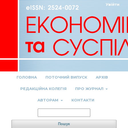
Увійти
ГОЛОВНА
ПОТОЧНИЙ ВИПУСК
АРХІВ
РЕДАКЦІЙНА КОЛЕГІЯ
ПРО ЖУРНАЛ
АВТОРАМ
КОНТАКТИ
Пошук