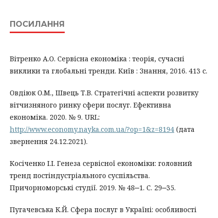
ПОСИЛАННЯ
Вітренко А.О. Сервісна економіка : теорія, сучасні
виклики та глобальні тренди. Київ : Знання, 2016. 413 с.
Овдіюк О.М., Швець Т.В. Стратегічні аспекти розвитку
вітчизняного ринку сфери послуг. Ефективна
економіка. 2020. № 9. URL:
http://www.economy.nayka.com.ua/?op=1&z=8194
(дата
звернення 24.12.2021).
Косіченко І.І. Генеза сервісної економіки: головний
тренд постіндустріального суспільства.
Причорноморські студії. 2019. № 48‒1. С. 29‒35.
Пугачевська К.Й. Сфера послуг в Україні: особливості