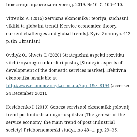
Інвестиції: практика та досвід. 2019. № 10. С. 105‒110.
Vitrenko A. (2016) Servіsna ekonomіka : teorіya, suchasnі
vikliki ta globalnі trendi [Service economics: theory,
current challenges and global trends]. Kyiv: Znannya. 413
р. (in Ukranian)
Ovdiyk O., Shvets T. (2020) Strategіchnі aspekti rozvitku
vіtchiznyanogo rinku sferi poslug [Strategic aspects of
development of the domestic services market]. Efektivna
ekonomіka. Available at:
http://www.economy.nayka.com.ua/?op=1&z=8194
(accessed
24 December 2021).
Kosichenko I. (2019) Geneza servіsnoї ekonomіki: golovnij
trend postіndustrіalnogo suspіlstva [The genesis of the
service economy: the main trend of post-industrial
society] Prichornomorskі studyi, no 48‒1, pp. 29‒35.