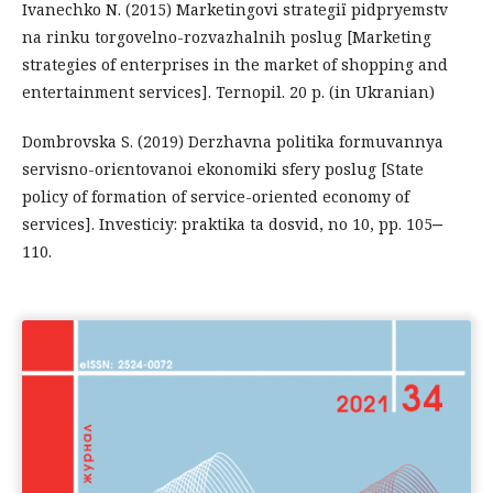
Ivanechko N. (2015) Marketingovі strategії pіdpryemstv
na rinku torgovelno-rozvazhalnih poslug [Marketing
strategies of enterprises in the market of shopping and
entertainment services]. Ternopil. 20 p. (in Ukranian)
Dombrovska S. (2019) Derzhavna polіtika formuvannya
servіsno-orієntovanoi ekonomіki sfery poslug [State
policy of formation of service-oriented economy of
services]. Іnvesticіy: praktika ta dosvіd, no 10, pp. 105‒
110.