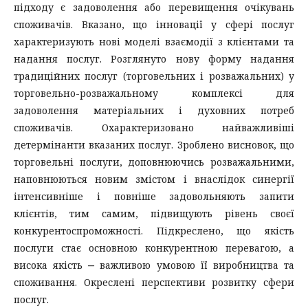
підходу є задоволення або перевищення очікувань
споживачів. Вказано, що інновації у сфері послуг
характеризують нові моделі взаємодії з клієнтами та
надання послуг. Розглянуто нову форму надання
традиційних послуг (торговельних і розважальних) у
торговельно-розважальному комплексі для
задоволення матеріальних і духовних потреб
споживачів. Охарактеризовано найважливіші
детермінанти вказаних послуг. Зроблено висновок, що
торговельні послуги, доповнюючись розважальними,
наповнюються новим змістом і внаслідок синергії
інтенсивніше і повніше задовольняють запити
клієнтів, тим самим, підвищують рівень своєї
конкурентоспроможності. Підкреслено, що якість
послуги стає основною конкурентною перевагою, а
висока якість ‒ важливою умовою її виробництва та
споживання. Окреслені перспективи розвитку сфери
послуг.