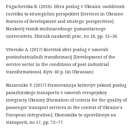
Pugachevska K. (2016). Sfera poslug v Ukrainі: osoblivostі
rozvitku ta strategіchnі perspektivi [Services in Ukraine:
features of development and strategic perspectives].
Naukovij vіsnik mіzhnarodnogo gumanіtarnogo
unіversitetu. Zbіrnik naukovih prac, no 18, pp. 52‒56.
Vitrenko A. (2017) Rozvitok sferi poslug v umovah
postіndustrіalnih transformacіj [Development of the
service sector in the conditions of post-industrial
transformations]. Kyiv. 40 p. (in Ukranian)
Nazarenko Y. (2017) Formuvannya kriterіyv yakostі poslug
pasazhirskogo transportu v umovah evropejskoy
іntegracіy Ukrainy [Formation of criteria for the quality of
passenger transport services in the context of Ukraine's
European integration]. Ekonomіka ta upravlіnnya na
transportі, no 17, pp. 72‒77.