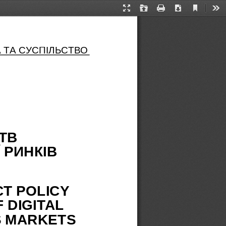
Current
Presentation
Open
Print
Download
Too
View
Mode
 ТА СУСПІЛЬСТВО
В  
РИНКІВ 
T POLICY 
 DIGITAL 
S MARKETS