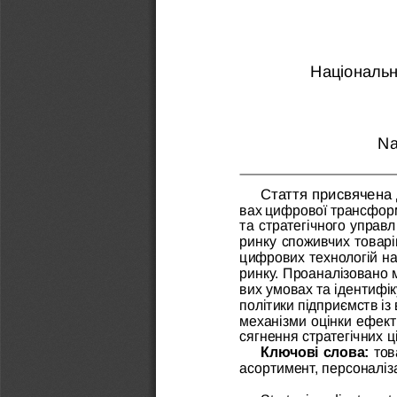
Національн
Na
Стаття присвячена
вах цифрової трансформа
та стратегічного управ
ринку споживчих товарів
цифрових технологій на
ринку. Проаналізовано 
вих умовах та ідентифік
політики підприємств із
механізми оцінки ефект
сягнення стратегічних ц
Ключові слова: 
тов
асортимент, персоналіза