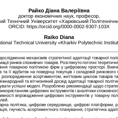
Райко Діана Валеріївна
доктор економічних наук, професор,
ий Технічний Університет «Харківський Політехнічни
ORCID: https://orcid.org/0000-0002-9307-103X
Raiko Diana
tional Technical University «Kharkіv Polytechnic Institu
 дослідженню механізмів стратегічної адаптації товарної пол
ції ринків споживчих товарів. Розглянуто поточні теоретичн
ління товарною політикою фірм у цифровому просторі. Вивче
 та її відбиток на поведінці покупців і складовій ринкового
 розпорядження асортиментом, життєвим циклом товарів та 
міжнародний та вітчизняний досвід адаптації товарної політ
увати успішні моделі. Розроблено рекомендації щодо стратегі
 використанням цифрових інструментів і аналітики споживчог
ивності впровадження цифрових інструментів у товарну полі
ілей.
арна політика, цифрове середовище, цифрові платформи, ри
ція, гнучкість асортиментного планування, стратегічна адапт