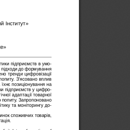
й Інститут»
te»
ітики підприємств в умо
-
і підходи до формування 
но тренди цифровізації 
 попиту. З'ясовано вплив 
їхнє позиціонування на 
ики підприємств у цифро
-
чної адаптації товарної 
о попиту. Запропоновано 
тику та моніторингу до
-
нок споживчих товарів, 
ація.