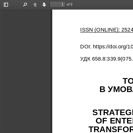
of 9
Toggle
Find
Previous
Next
Sidebar
ISSN (ONLINE): 252
DOI: https://doi.org
УДК 658.8:339.9(075.
ТО
В УМОВ
STRATEGI
OF ENTE
TRANSFOR