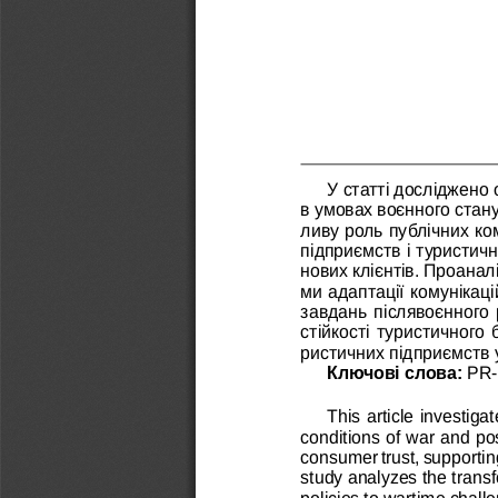
У статті досліджено 
в умовах воєнного стану
ливу роль публічних ком
підприємств і туристичн
нових клієнтів. Проана
ми адаптації комунікаці
завдань післявоєнного 
стійкості туристичного 
ристичних підприємств у
Ключові слова: 
PR-
This article investig
conditions of war and pos
consumer trust, supporting
study analyzes the transf
policies to wartime chal