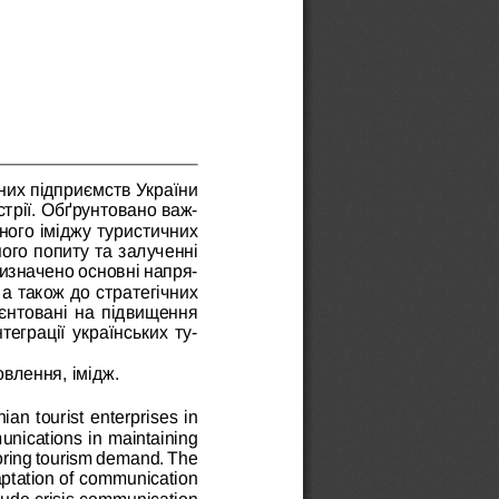
них підприємств України 
стрії. Обґрунтовано важ
-
ного іміджу туристичних 
ого попиту та залученні 
визначено основні напря
-
а також до стратегічних 
єнтовані на підвищення 
теграції українських ту
-
овлення, імідж.
an tourist enterprises in 
unications in maintaining 
toring tourism demand. The 
daptation of communication 
lude crisis communication 