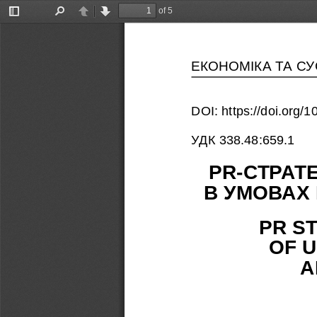
of 5
Toggle
Find
Previous
Next
Sidebar
ЕКОНОМІКА ТА С
DOI: https://doi.org
УДК 338.48:659.1
PR-СТ
Р
АТ
В УМОВАХ
PR S
OF U
A