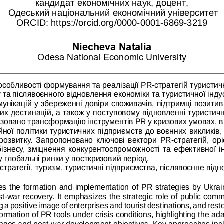
кандидат ек
ономічних наук, доцент,
 Одеський національний економічний університет 
ORCID: https://orcid.org/0000-0001-6869-3219
Niecheva Natalia
Odesa National Economic University
особливості формування та реалізації PR-стратегій туристич
 та післявоєнного відновлення економіки та туристичної інду
унікацій у збереженні довіри споживачів, підтримці позитив
их дестинацій, а також у поступовому відновленні туристичн
лізовано трансформацію інструментів PR у кризових умовах, 
йної політики туристичних підприємств до воєнних викликів, 
розвитку. Запропоновано ключові вектори PR-стратегій, орі
бізнесу, зміцнення конкурентоспроможності та ефективної ін
 глобальні ринки у посткризовий період.
стратегії, туризм, туристичні підприємства, післявоєнне відн
ates the formation and implementation of PR strategies by Ukraini
t-war recovery. It emphasizes the strategic role of public comm
 a positive image of enterprises and tourist destinations, and res
ormation of PR tools under crisis conditions, highlighting the a
lenges and post-war development objectives. Key approaches inc