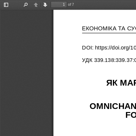
of 7
Toggle
Find
Previous
Next
Sidebar
ЕКОНОМІКА ТА С
DOI: https://doi.org
УДК 339.138:339.37:
ЯК МА
OMNICHAN
F