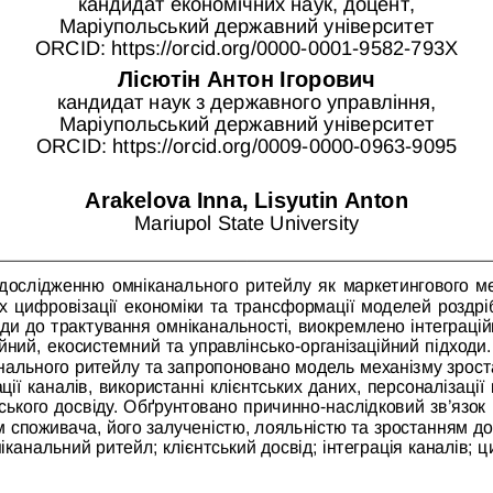
кандидат економічних наук, доцент,
Маріупольський державний університет
ORCID: 
https://orcid.org/0000-0001-9582-793Х
Лісютін Антон Ігорович
кандидат наук з державного управління,
Маріупольський державний університет
ORCID: https://orcid.org/0009-0000-0963-9095
Arakelova Inna, Lisyutin Anton
Mariupol State University
дослідженню омніканального ритейлу як маркетингового ме
ах цифровізації економіки та трансформації моделей роздріб
оди до трактування омніканальності, виокремлено інтеграцій
ний, екосистемний та управлінсько-організаційний підход
нального ритейлу та запропоновано модель механізму зроста
ції каналів, використанні клієнтських даних, персоналізації
ського досвіду. Обґрунтовано причинно-наслідковий зв’язок м
споживача, його залученістю, лояльністю та зростанням дові
іканальний ритейл; клієнтський досвід; інтеграція каналів; ц