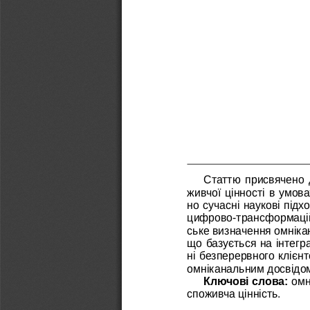
Статтю присвячено 
живчої цінності в умов
но сучасні наукові підх
цифрово-трансформацій
ське визначення омніка
що базується на інтегра
ні безперервного клієнт
омніканальним досвідом 
Ключові слова: 
омн
споживча цінність.