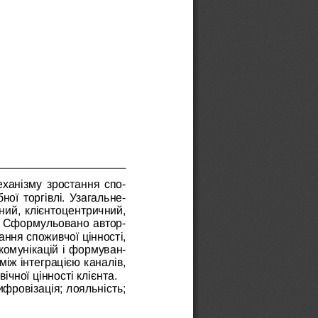
ханізму зростання спо
-
ної торгівлі. Узагальне
-
ний, клієнтоцентричний, 
и. Сформульовано автор
-
ння споживчої цінності, 
 комунікацій і формуван
-
іж інтеграцією каналів, 
чної цінності клієнта.
ифровізація; лояльність; 