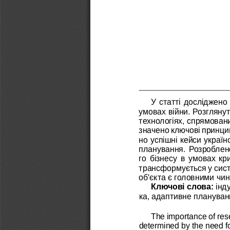
У статті досліджено
умовах війни. Розгляну
технологіях, спрямован
значено ключові принци
но успішні кейси україн
планування. Розроблен
го бізнесу в умовах к
трансформується у сист
об'єкта є головними чи
Ключові слова: 
інд
ка, адаптивне плануван
The importance of res
determined by the need for