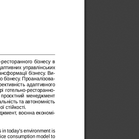
-ресторанного бізнесу в 
аптивних управлінських 
ансформації бізнесу. Ви
-
о бізнесу. Проаналізова
-
ефективність адаптивного 
і готельно-ресторанно
-
і проєктний менеджмент 
льність та автономність 
 стійкості.
еджмент, воєнна економі
-
in today's environment is 
ervice consumption model to 