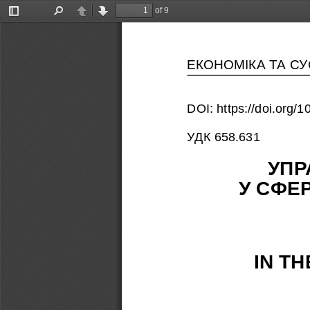
of 9
Toggle
Find
Previous
Next
Sidebar
ЕКОНОМІКА ТА С
DOI: https://doi.org
УДК 658.631
УПР
У СФЕР
 IN T