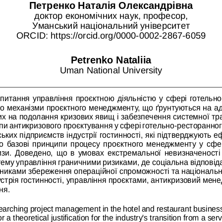
Петренко Наталія Олександрівна
доктор економічних наук, професор,
Уманський національний університет
ORCID: https://orcid.org/0000-0002-2867-6059
Petrenko Nataliia
Uman National University
 питання управління проєктною діяльністю у сфері готельно
то механізми проєктного менеджменту, що ґрунтуються на ад
их на подолання кризових явищ і забезпечення системної тр
пи антикризового проєктування у сфері готельно-ресторанног
ських підприємств індустрії гостинності, які підтверджують 
о базові принципи процесу проєктного менеджменту у сфер
ризи. Доведено, що в умовах екстремальної невизначеност
ему управління граничними ризиками, де соціальна відповіда
нниками збереження операційної спроможності та національної
устрія гостинності, управління проєктами, антикризовий мен
ня.
earching project management in the hotel and restaurant business 
 a theoretical justification for the industry's transition from a s