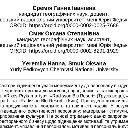
Єремія Ганна Іванівна
кандидат географічних наук, доцент,
вецький національний університет імені Юрія Федь
ORCID: 
https://orcid.org/0000-0002-0025-7688
Смик Оксана Степанівна
кандидат географічних наук, асистент,
вецький національний університет імені Юрія Федь
ORCID: 
https://orcid.org/0000-0002-8291-1929
Yeremiia Hanna, Smuk Oksana
Yuriy Fedkovych Chernivtsi National University
фактори підвищеної уваги менеджменту до персоналу в індустр
теоретичні підходи до мотивації працівників, а також практ
: «Rixos-Prykarпатtya», «Radisson Blu Resort» (Трускавець), 
Apart» та «Radisson Blu Resort» (Київ). Проведено порівняль
на продуктивність, лояльність та плинність кадрів. У резул
підвищенню ефективності персоналу: матеріальні стимули,
орпоративна культура. На основі отриманих даних запропон
есторанного бізнесу щодо підвищення мотивації та утриман
еджмент, управління персоналом, мотивація персоналу, індуст