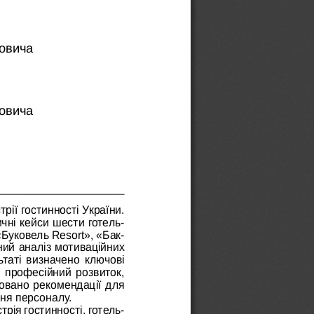
ковича
ковича
ії гостинності України. 
ичні кейси шести готель-
«Буковель Resort», «Бак
-
ний аналіз мотиваційних 
ьтаті визначено ключові 
 професійний розвиток, 
овано рекомендації для 
ня персоналу.
рія гостинності, готель-