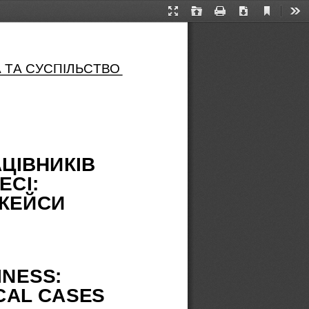
Current
Presentation
Open
Print
Download
Too
View
Mode
 ТА СУСПІЛЬСТВО
ЦІВНИКІВ 
СІ:  
 КЕЙСИ
NESS: 
CAL CASES