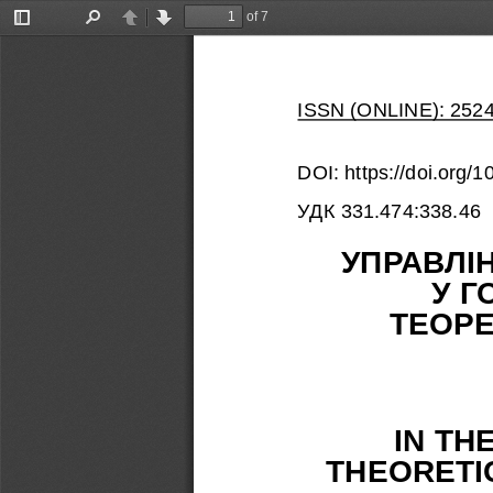
of 7
Toggle
Find
Previous
Next
Sidebar
ISSN (ONLINE): 252
DOI: https://doi.org
УДК 331.474:338.46
УПРАВЛІН
У Г
ТЕОРЕ
IN TH
THEORETI