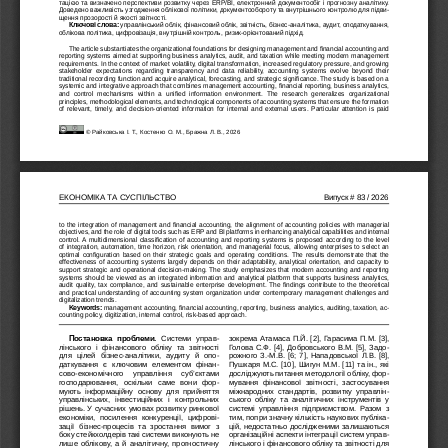
тацією та визначено перспективи розвитку через ERP/BI, електронний документообіг і прогнозну аналітику. 
Доведено важливість узгодження облікової політики, документообороту та внутрішнього контролю для підви
-
щення прозорості й якості звітності.
Ключові слова: 
управлінський облік, фінансовий облік, звітність, бізнес-аналітика, аудит, оподаткування, 
облікова політика, цифровізація, внутрішній контроль, ризик-орієнтований підхід.
The article substantiates the organizational foundations for designing management and financial accounting and 
reporting systems aimed at supporting business analytics, audit, and taxation while meeting modern management 
requirements. In the context of market volatility, digital transformation, increased regulatory pressure, and growing 
stakeholder  expectations  regarding  transparency  and  data  reliability,  accounting  systems  evolve  beyond  their 
traditional recording function and acquire analytical, forecasting, and strategic significance. The study is based on a 
systemic and integrative approach that combines management accounting, financial reporting, business analytics, 
and  control  mechanisms  within  a  unified  information  environment.  The  research  generalizes  organizational 
principles, methodological elements, and technological components of accounting systems that ensure the formation 
of relevant, timely, and decision-oriented information for internal and external users. Particular attention is paid 
303
 © Райковська І. Т., Костенко О. М., Бражна Л. В., 2026
ЕКОНОМІКА ТА СУСПІЛЬСТВО
Випуск
 # 83 / 2026
to the integration of management and financial accounting, the alignment of accounting policies with managerial 
objectives, and the role of digital tools such as ERP and BI platforms in enhancing analytical capabilities and internal 
control. A multidimensional classification of accounting and reporting systems is proposed according to the level 
of integration, automation, time horizon, risk orientation, and managerial focus, allowing enterprises to select an 
optimal configuration based on their strategic goals and operating conditions. The results demonstrate that the 
effectiveness of accounting systems largely depends on their adaptability, analytical orientation, and capacity to 
support strategic and operational decision-making. The study emphasizes that modern accounting and reporting 
systems should be viewed as an integrated information and analytical platform that supports business analytics, 
audit quality, tax compliance, and sustainable enterprise development. The findings contribute to the theoretical 
and practical understanding of accounting system organization under contemporary management challenges and 
digitalization trends.
Keywords: 
management accounting, financial accounting, reporting, business analytics, auditing, taxation, ac
-
counting policy, digitization, internal control, risk-based approach.
зокрема Атамаса П.Й. [2], Гарасима П.М. [3], 
Постановка  проблеми. 
Системи  управ
-
Голова 
С.Ф. [4], Добровського В.М. [5], Задо
-
лінського  і  фінансового  обліку  та  звітності 
рожного З.-М.В. [6; 7], Нападовської 
Л.В. [8], 
для  цілей  бізнес-аналітики,  аудиту  й  опо
-
Пушкаря М.С. [10], Шигун М.М. [11] та ін., які 
даткування  є  ключовим  елементом  фінан
-
досліджують питання методології обліку, фор
-
сово-економічного   управління   суб’єктами 
мування  фінансової  звітності,  застосування 
господарювання,  оскільки  саме  вони  фор
-
міжнародних  стандартів,  розвитку  управлін
-
мують  інформаційну  основу  для  прийняття 
ського  обліку  та  аналітичних  інструментів  у 
управлінських,  інвестиційних  і  контрольних 
системі  управління  підприємством.  Разом  з 
рішень. У сучасних умовах розвитку ринкової 
тим, попри значну кількість наукових публіка
-
економіки,  посилення  конкуренції,  цифрові
-
цій, недостатньо дослідженими залишаються 
зації  бізнес-процесів  та  зростання  вимог  з 
організаційні аспекти інтеграції систем управ
-
боку стейкхолдерів такі системи виконують не 
лінського і фінансового обліку та звітності для 
лише облікову, а й аналітичну, прогностичну 