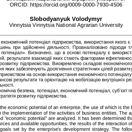
ORCID: https://orcid.org/0009-0000-7930-4506
Slobodyanyuk Volodymyr 
Vinnytsia Vinnytsia National Agrarian University
о економічний потенціал підприємства, використання якого є
шень  при  здійсненні  діяльності.  Проаналізовано  підходи  
 потенціал». Визначено, що в основі потенціалу є використ
й, результати взаємодії яких стають факторами ефективності
розвитку підприємства. Виокремлено складові економічного 
я яких забезпечують досягнення стратегічних цілей розвитку
дприємством на основі використання економічного потенціал
нсові результати та орієнтацію на мобілізацію внутрішніх рез
ьності.
номічна безпека, потенціал, економічний потенціал, суб’єкт 
тратегія розвитку підприємства.
 the economic potential of an enterprise, the use of which is the
he implementation of the activities of business entities. The a
nd "economic potential" are analyzed. It has been determined that
urces and available opportunities, the results of the interaction 
e goals set by the enterprise's development strategy. The fol