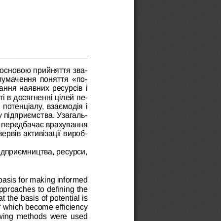
 основою прийняття зва-
тлумачення  поняття  «по-
ання наявних ресурсів і 
 в досягненні цілей пе-
потенціалу, взаємодія і 
 підприємства. Узагаль-
у передбачає врахування 
ервів активізації вироб-
підприємництва, ресурси, 
 basis for making informed 
pproaches to defining the 
 the basis of potential is 
of which become efficiency 
lowing methods were used 