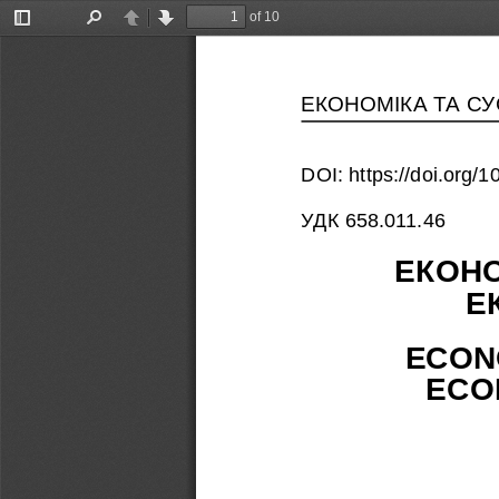
of 10
Toggle
Find
Previous
Next
Sidebar
ЕКОНОМІКА ТА С
DOI: https://doi.org
УДК 658.011.46
ЕКОНО
Е
ECONO
ECO