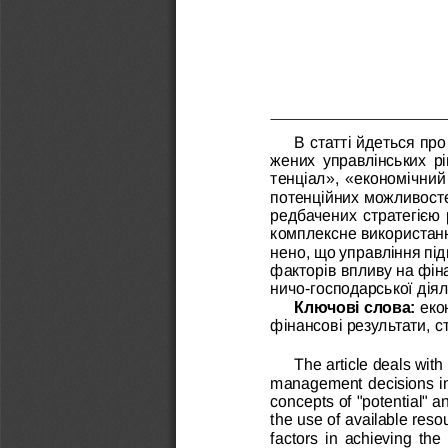
В статті йдеться пр
жених  управлінських  рі
тенціал», «економічний
потенційних можливосте
редбачених стратегією 
комплексне використанн
нено, що управління пі
факторів впливу на фіна
ничо-господарської діял
Ключові слова: 
еко
фінансові результати, с
The article deals with
management decisions in t
concepts of "potential" a
the use of available reso
factors in achieving th