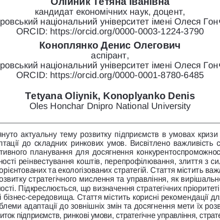
Олійник Тетяна Іванівна
кандидат економічних наук, доцент, 
провський національний університет імені Олеся Го
ORCID: 
https://orcid.org/0000-0003-1224-3790
Коноплянко Денис Олегович
аспірант,
провський національний університет імені Олеся Го
ORCID: 
https://orcid.org/0000-0001-8780-6485
Tetyana Oliynik
, 
Konoplyanko Denis
Oles Honchar Dnipro National University
лянуто актуальну тему розвитку підприємств в умовах кризи
аптації до складних ринкових умов. Висвітлено важливість с
ивного планування для досягнення конкурентоспроможності 
ості реінвестування коштів, перепрофілювання, злиття з с
орієнтованих та екологізованих стратегій. Стаття містить важ
озвитку стратегічного мислення та управління, як вирішальн
ості. Підкреслюється, що визначення стратегічних пріоритет
і бізнес-середовища. Стаття містить корисні рекомендації д
леми адаптації до зовнішніх змін та досягнення мети їх розв
иток підприємств, ринкові умови, стратегічне управління, страте