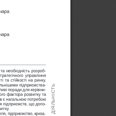
нчара
нчара
 та необхідність розроб
-
тратегічного управління 
та стійкості на ринку. 
ильнішими підприємства
-
ливі поради для керівни
-
ого фактора розвитку та 
ів є нагальною потребою 
ля підприємств, що допо
-
итку.
гія, підприємство, криза.