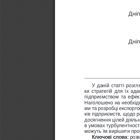
Дні
Дні
У даній статті розг
ки стратегій для їх ад
підприємством та ефект
Наголошено на необхідн
ми та розробці експорто
ків підприємств, щодо р
досягнення цілей діяльн
в умовах турбулентност
можуть їм вирішити проб
Ключові слова: 
розв