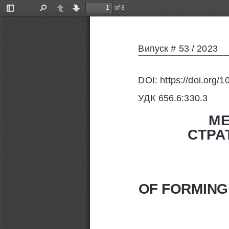
of 8
Toggle
Find
Previous
Next
Sidebar
Випуск
 # 53 / 2023  
DOI: https://doi.org
УДК 656.6:330.3
МЕ
СТРА
OF FORMING