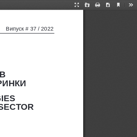
Current
Presentation
Open
Print
Download
Too
View
Mode
Випуск
 # 37 / 2022
В 
РИНКИ
IES 
 SECTOR