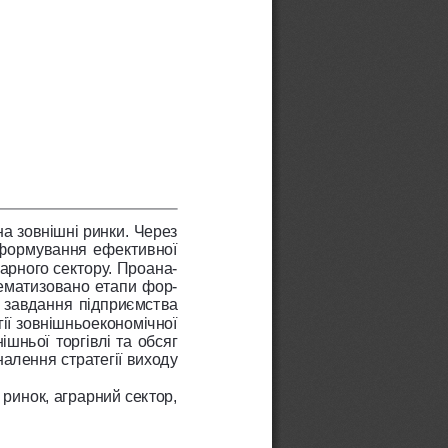
а зовнішні ринки. Через 
 формування ефективної 
рарного сектору. Проана
-
стематизовано етапи фор
-
 завдання підприємства 
ії зовнішньоекономічної 
шньої торгівлі та обсяг 
алення стратегії виходу 
 ринок, аграрний сектор, 