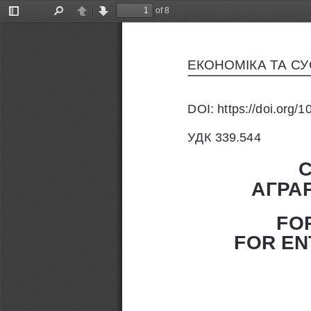
of 8
Toggle
Find
Previous
Next
Sidebar
ЕКОНОМІКА ТА С
DOI: https://doi.org
УДК 339.544
С
АГРА
FO
FOR EN