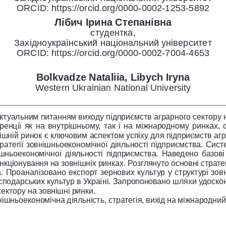
ORCID: https://orcid.org/0000-0002-1253-5892
Лібич Ірина Степанівна
студентка,
Західноукраїнський національний університет
ORCID: https://orcid.org/0000-0002-7004-4653
Bolkvadze Nataliia, Libych Iryna
Western Ukrainian National University 
ктуальним питанням виходу підприємств аграрного сектору н
ренції як на внутрішньому, так і на міжнародному ринках,
нішній ринок є ключовим аспектом успіху для підприємств аг
тратегії зовнішньоекономічної діяльності підприємства. Си
ішньоекономічної діяльності підприємства. Наведено базові
кціонування на зовнішніх ринках. Розглянуто основні стратег
. Проаналізовано експорт зернових культур у структурі зовні
сподарських культур в Україні. Запропоновано шляхи удоскон
ектору на зовнішні ринки.
нішньоекономічна діяльність, стратегія, вихід на міжнародний